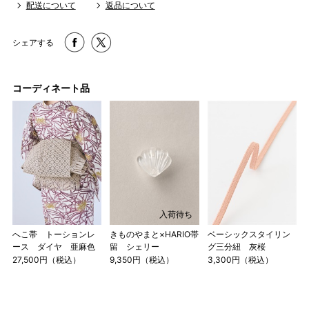
配送について
返品について
シェアする
コーディネート品
入荷待ち
へこ帯 トーションレ
きものやまと×HARIO帯
ベーシックスタイリン
ース ダイヤ 亜麻色
留 シェリー
グ三分紐 灰桜
27,500円（税込）
9,350円（税込）
3,300円（税込）