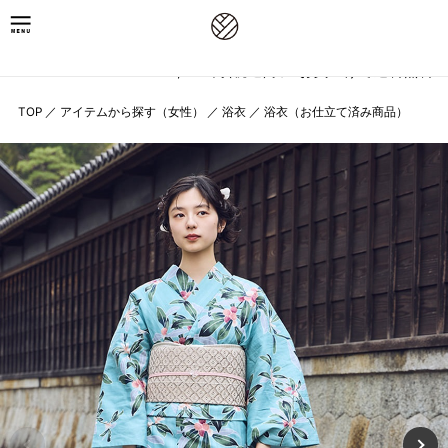
8,800円(税込)以上お買上げで送料無料
TOP
／
アイテムから探す（女性）
／
浴衣
／
浴衣（お仕立て済み商品）