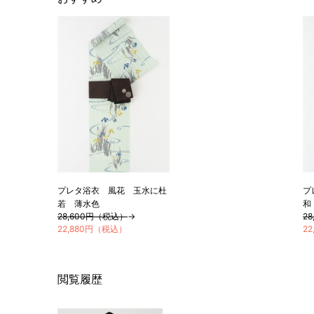
プレタ浴衣 風花 玉水に杜
プ
若 薄水色
和
28,600円（税込）
→
2
22,880円（税込）
2
閲覧履歴