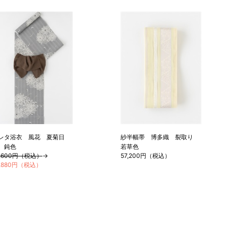
レタ浴衣 風花 夏菊日
紗半幅帯 博多織 裂取り
 鈍色
若草色
8,600円（税込）
→
57,200円（税込）
2,880円（税込）