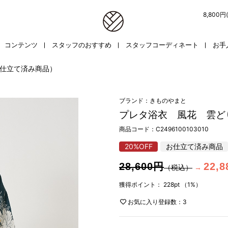
8,800
コンテンツ
スタッフのおすすめ
スタッフコーディネート
お手
仕立て済み商品）
ブランド：きものやまと
プレタ浴衣 風花 雲ど
商品コード：
C2496100103010
20%OFF
お仕立て済み商品
28,600円
22,
（税込）
→
獲得ポイント：
228pt
（1%）
お気に入り登録数：3