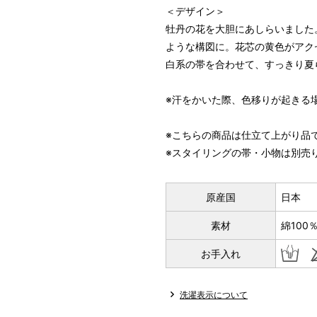
＜デザイン＞
牡丹の花を大胆にあしらいました
ような構図に。花芯の黄色がアク
白系の帯を合わせて、すっきり夏
※汗をかいた際、色移りが起きる
※こちらの商品は仕立て上がり品
※スタイリングの帯・小物は別売
原産国
日本
素材
綿100
お手入れ
洗濯表示について