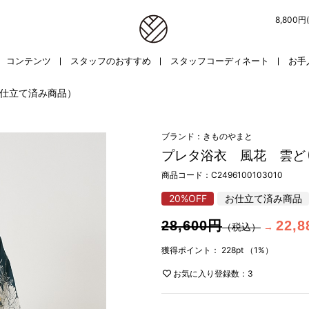
8,800
コンテンツ
スタッフのおすすめ
スタッフコーディネート
お手
仕立て済み商品）
ブランド：きものやまと
プレタ浴衣 風花 雲ど
商品コード：
C2496100103010
20%OFF
お仕立て済み商品
28,600円
22,
（税込）
→
獲得ポイント：
228pt
（1%）
お気に入り登録数：3