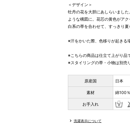
＜デザイン＞
牡丹の花を大胆にあしらいました
ような構図に。花芯の黄色がアク
白系の帯を合わせて、すっきり夏
※汗をかいた際、色移りが起きる
※こちらの商品は仕立て上がり品
※スタイリングの帯・小物は別売
原産国
日本
素材
綿100
お手入れ
洗濯表示について