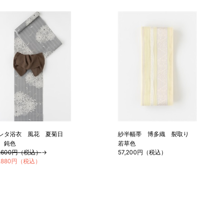
レタ浴衣 風花 夏菊日
紗半幅帯 博多織 裂取り
 鈍色
若草色
8,600円（税込）
→
57,200円（税込）
2,880円（税込）