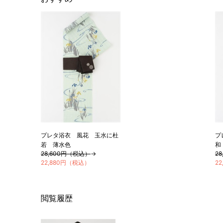
プレタ浴衣 風花 玉水に杜
プ
若 薄水色
和
28,600円（税込）
→
2
22,880円（税込）
2
閲覧履歴