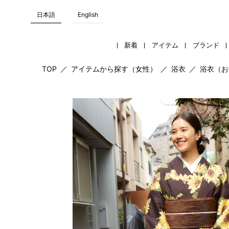
日本語
English
新着
アイテム
ブランド
TOP
／
アイテムから探す（女性）
／
浴衣
／
浴衣（お