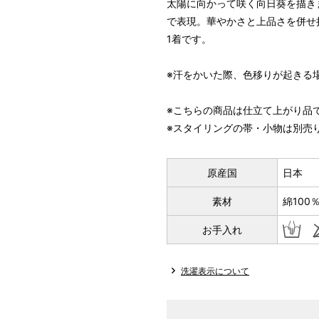
太陽に向かって咲く向日葵を描き
で表現。華やかさと上品さを併せ
1着です。
※汗をかいた際、色移りが起きる
※こちらの商品は仕立て上がり品
※スタイリングの帯・小物は別売
原産国
日本
素材
綿100
お手入れ
洗濯表示について