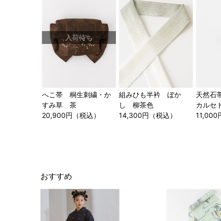
入荷待ち
へこ帯 桐生刺繍・か
組みひも半衿 ぼか
天然石
すみ草 茶
し 柳茶色
カルセ
20,900円（税込）
14,300円（税込）
11,0
おすすめ