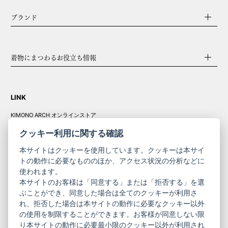
ブランド
着物にまつわるお役立ち情報
LINK
KIMONO ARCH オンラインストア
Y. & SONS オンラインストア
クッキー利用に関する確認
本サイトはクッキーを使用しています。クッキーは本サイ
トの動作に必要なもののほか、アクセス状況の分析などに
使われます。
きものやまと振
本サイトのお客様は「同意する」または「拒否する」を選
コーポレート
袖
ぶことができ、同意した場合は全てのクッキーが利用さ
れ、拒否した場合は本サイトの動作に必要なクッキー以外
サイト
サイト
の使用を制限することができます。お客様が同意しない限
ニュースレター
ご利用案内
り本サイトの動作に必要最小限のクッキー以外が利用され