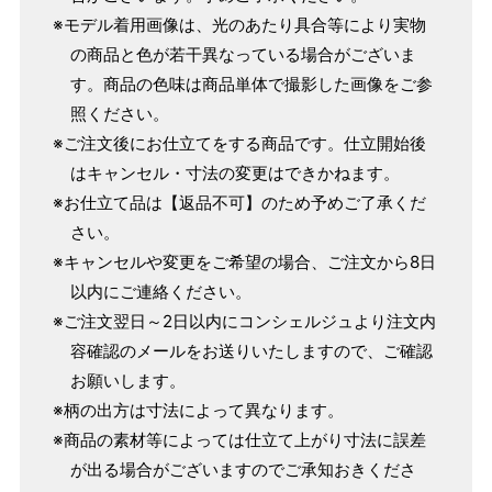
店舗で採寸（お近くの店舗でスタッフが採寸）
※モデル着用画像は、光のあたり具合等により実物
の商品と色が若干異なっている場合がございま
す。商品の色味は商品単体で撮影した画像をご参
照ください。
※ご注文後にお仕立てをする商品です。仕立開始後
はキャンセル・寸法の変更はできかねます。
※お仕立て品は【返品不可】のため予めご了承くだ
さい。
※キャンセルや変更をご希望の場合、ご注文から8日
以内にご連絡ください。
※ご注文翌日～2日以内にコンシェルジュより注文内
サイズ
身長目安
ヒップ目安
身丈
容確認のメールをお送りいたしますので、ご確認
153cm
お願いします。
S
～90cm
4尺5分
※柄の出方は寸法によって異なります。
～155cm
※商品の素材等によっては仕立て上がり寸法に誤差
155cm
SW
～95cm
が出る場合がございますのでご承知おきくださ
4尺1寸