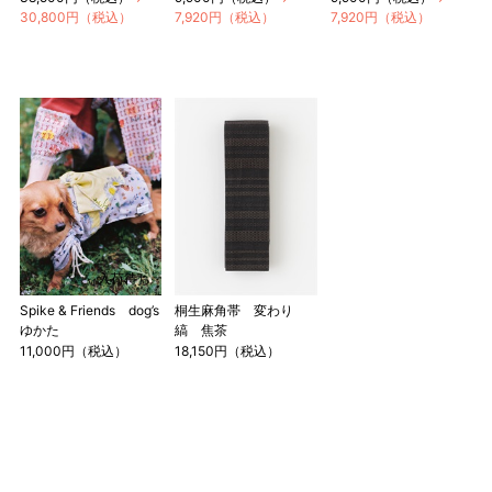
ります。
30,800円（税込）
7,920円（税込）
7,920円（税込）
3 反物の巾により表記の裄のサイズが出ない場合がございま
す。その際は、目一杯での寸法とさせていただきます。
入荷待ち
Spike & Friends dog’s
桐生麻角帯 変わり
ゆかた
縞 焦茶
11,000円（税込）
18,150円（税込）