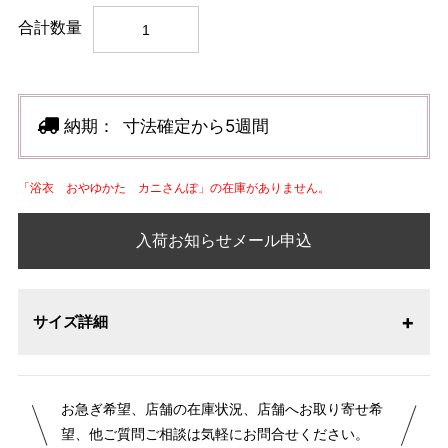
合計数量
納期：
寸法確定から5週間
「浴衣 おやゆかた カニさんぽ」の在庫がありません。
入荷お知らせメール申込
サイズ詳細
【サイズ表記変更のお知らせ】2026年1月23日より表記内容
お急ぎ希望、店舗の在庫状況、店舗へお取り寄せ希
が変更になりました。パターンオーダーは、お客様のお声か
望、他ご質問ご相談は気軽にお問合せください。
らよりお召しになりやすい寸法に変更いたしました。変更点