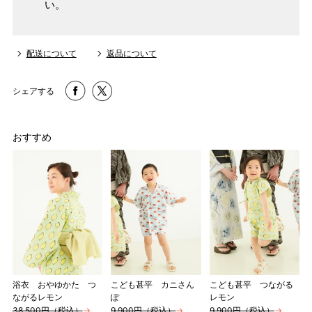
い。
159cm
M
～95cm
4尺2寸
～160cm
配送について
返品について
163cm
MW
～100cm
4尺3寸
シェアする
165cm
L
～98cm
4尺3寸5分
～165cm
おすすめ
167cm
LW
～105cm
4尺4寸
169cm
LL
～170cm
～98cm
4尺4寸5分
1 寸法は鯨尺（くじらじゃく）寸法です。もともと鯨のひげ
で作られた道具で測っていたので鯨尺と言います。
単位：１尺＝約38cm １寸＝約3.8cm １分＝約0.38cm
浴衣 おやゆかた つ
こども甚平 カニさん
こども甚平 つながる
ながるレモン
ぽ
レモン
2 鯨尺寸法となりますので上表の cm はおおよその長さとな
38,500円（税込）
→
9,900円（税込）
→
9,900円（税込）
→