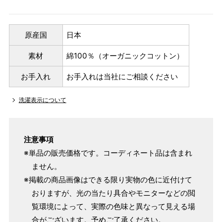
原産国
日本
素材
綿100％（オーガニックコットン）
お手入れ
お手入れは当社にご相談ください
洗濯表示について
注意事項
※単品の販売価格です。コーディネート品は含まれ
ません。
※掲載の商品画像はできる限り実物の色に近付けて
パターンオーダー（弊社規定のS～LLサイズより、身長・
おりますが、光の当たり具合やモニターなどの閲
ヒップを目安にサイズをお選びいただく）
覧環境によって、実際の色味と異なって見える場
マイサイズでお仕立て（お客様の希望サイズでお仕立て）
合がございます。予めご了承ください。