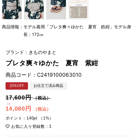
商品情報：モデル着用「プレタ爽々ゆかた 夏宵 鉄紺」モデル身
長：172㎝
ブランド：きものやまと
プレタ爽々ゆかた 夏宵 紫紺
商品コード：
C2419100063010
20%OFF
お仕立て済み商品
17,600円
（税込）
→
14,080円
（税込）
ポイント：140pt （1%）
お気に入り登録数：3