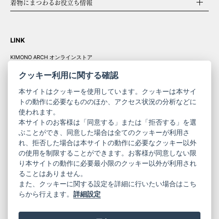
着物にまつわるお役立ち情報
LINK
KIMONO ARCH オンラインストア
Y. & SONS オンラインストア
クッキー利用に関する確認
本サイトはクッキーを使用しています。クッキーは本サイ
トの動作に必要なもののほか、アクセス状況の分析などに
使われます。
きものやまと振
本サイトのお客様は「同意する」または「拒否する」を選
コーポレート
袖
ぶことができ、同意した場合は全てのクッキーが利用さ
れ、拒否した場合は本サイトの動作に必要なクッキー以外
サイト
サイト
の使用を制限することができます。お客様が同意しない限
ニュースレター
ご利用案内
り本サイトの動作に必要最小限のクッキー以外が利用され
お問い合わせ
よくある質問
ることはありません。
プライバシーポリシー
特定商取引法に基づく表記
また、クッキーに関する設定を詳細に行いたい場合はこち
ご利用規約
らから行えます。
詳細設定