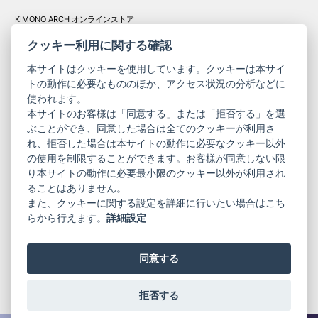
KIMONO ARCH オンラインストア
Y. & SONS オンラインストア
クッキー利用に関する確認
本サイトはクッキーを使用しています。クッキーは本サイ
トの動作に必要なもののほか、アクセス状況の分析などに
使われます。
きものやまと振
本サイトのお客様は「同意する」または「拒否する」を選
コーポレート
袖
ぶことができ、同意した場合は全てのクッキーが利用さ
サイト
サイト
れ、拒否した場合は本サイトの動作に必要なクッキー以外
の使用を制限することができます。お客様が同意しない限
ニュースレター
ご利用案内
り本サイトの動作に必要最小限のクッキー以外が利用され
お問い合わせ
よくある質問
ることはありません。
プライバシーポリシー
特定商取引法に基づく表記
また、クッキーに関する設定を詳細に行いたい場合はこち
ご利用規約
らから行えます。
詳細設定
同意する
拒否する
© 2019 YAMATO CO, LTD.
当サイトの情報を転載、複製、改変等は禁止いたします