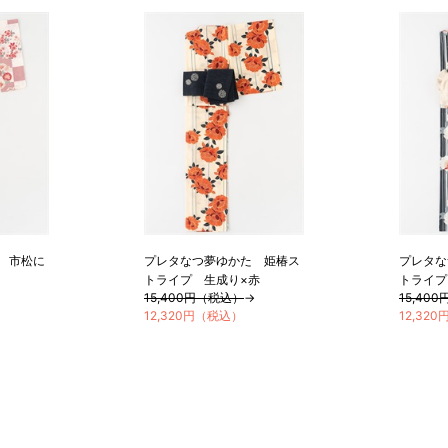
 市松に
プレタなつ夢ゆかた 姫椿ス
プレタな
トライプ 生成り×赤
トライプ
15,400円（税込）
→
15,40
12,320円（税込）
12,32