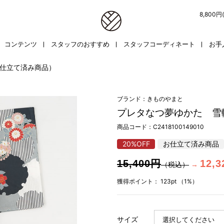
8,800
コンテンツ
スタッフのおすすめ
スタッフコーディネート
お手
仕立て済み商品）
ブランド：きものやまと
プレタなつ夢ゆかた 雪
商品コード：
C2418100149010
20%OFF
お仕立て済み商品
15,400円
12,
（税込）
→
獲得ポイント：
123pt
（1%）
サイズ