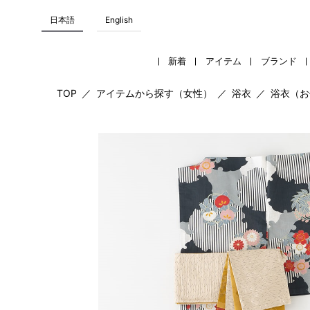
日本語
English
新着
アイテム
ブランド
TOP
／
アイテムから探す（女性）
／
浴衣
／
浴衣（お