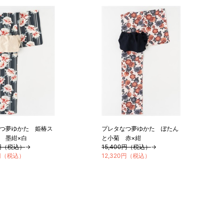
つ夢ゆかた 姫椿ス
プレタなつ夢ゆかた ぼたん
 墨紺×白
と小菊 赤×紺
0円（税込）
→
15,400円（税込）
→
0円（税込）
12,320円（税込）