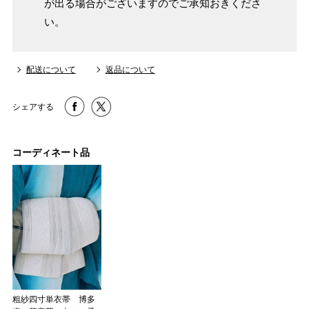
が出る場合がございますのでご承知おきくださ
SW
～95cm
4尺1寸
い。
159cm
M
～95cm
4尺2寸
～160cm
配送について
返品について
163cm
MW
～100cm
4尺3寸
シェアする
165cm
L
～98cm
4尺3寸5分
コーディネート品
～165cm
167cm
LW
～105cm
4尺4寸
169cm
LL
～170cm
～98cm
4尺4寸5分
1 寸法は鯨尺（くじらじゃく）寸法です。もともと鯨のひげ
で作られた道具で測っていたので鯨尺と言います。
粗紗四寸単衣帯 博多
単位：１尺＝約38cm １寸＝約3.8cm １分＝約0.38cm