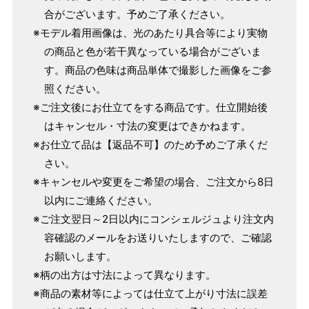
ヒップを目安にサイズをお選びいただく）
合がございます。予めご了承ください。
マイサイズでお仕立て（お客様の希望サイズでお仕立て）
※モデル着用画像は、光のあたり具合等により実物
店舗で採寸（お近くの店舗でスタッフが採寸）
の商品と色が若干異なっている場合がございま
す。商品の色味は商品単体で撮影した画像をご参
照ください。
※ご注文後にお仕立てをする商品です。仕立開始後
はキャンセル・寸法の変更はできかねます。
※お仕立て品は【返品不可】のため予めご了承くだ
さい。
※キャンセルや変更をご希望の場合、ご注文から8日
以内にご連絡ください。
※ご注文翌日～2日以内にコンシェルジュより注文内
容確認のメールをお送りいたしますので、ご確認
サイズ
身長目安
ヒップ目安
身丈
お願いします。
153cm
S
～90cm
※柄の出方は寸法によって異なります。
4尺5分
※商品の素材等によっては仕立て上がり寸法に誤差
～155cm
155cm