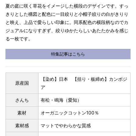
夏の庭に咲く草花をイメージした横段のデザインです。すっ
きりとした構図と配色に一目絞りと小帽子絞りの白がきりり
と映え、上品で愛らしい印象に。同系配色の横段柄なのでカ
ジュアルになりすぎず、絞りゆかたらしいあたたかみを感じ
る一枚です。
特集記事はこちら
【染め】日本 【括り・板締め】カンボジ
原産国
ア
さんち
有松・鳴海（愛知）
素材
オーガニックコットン100％
素材感
マットでやわらかな質感