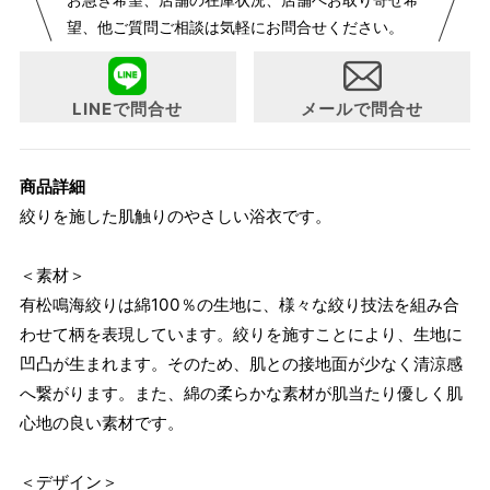
が変更になりました。パターンオーダーは、お客様のお声か
望、他ご質問ご相談は気軽にお問合せください。
らよりお召しになりやすい寸法に変更いたしました。変更点
について詳細をお知りになりたい方はお問い合わせくださ
い。
LINEで問合せ
メールで問合せ
商品詳細
絞りを施した肌触りのやさしい浴衣です。
＜素材＞
有松鳴海絞りは綿100％の生地に、様々な絞り技法を組み合
わせて柄を表現しています。絞りを施すことにより、生地に
凹凸が生まれます。そのため、肌との接地面が少なく清涼感
へ繋がります。また、綿の柔らかな素材が肌当たり優しく肌
心地の良い素材です。
＜デザイン＞