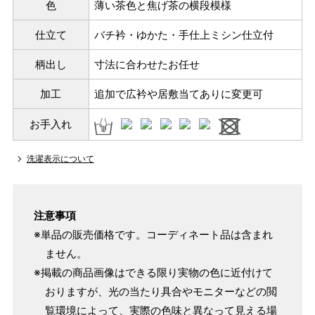
色
薄い茶色と焦げ茶の横段模様
仕立て
バチ衿・ゆかた・手仕上ミシン仕立付
柄出し
寸法に合わせたお任せ
加工
追加で広衿や居敷当てありに変更可
お手入れ
洗濯表示について
注意事項
※単品の販売価格です。コーディネート品は含まれ
ません。
※掲載の商品画像はできる限り実物の色に近付けて
おりますが、光の当たり具合やモニターなどの閲
パターンオーダー（弊社規定のS～LLサイズより、身長・
覧環境によって、実際の色味と異なって見える場