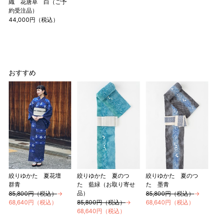
織 花唐草 白（ご予
約受注品）
2 鯨尺寸法となりますので上表の cm はおおよその長さとな
44,000円（税込）
ります。
3 反物の巾により表記の裄のサイズが出ない場合がございま
す。その際は、目一杯での寸法とさせていただきます。
おすすめ
絞りゆかた 夏花壇
絞りゆかた 夏のつ
絞りゆかた 夏のつ
群青
た 藍緑（お取り寄せ
た 墨青
品）
85,800円（税込）
→
85,800円（税込）
→
68,640円（税込）
85,800円（税込）
→
68,640円（税込）
68,640円（税込）