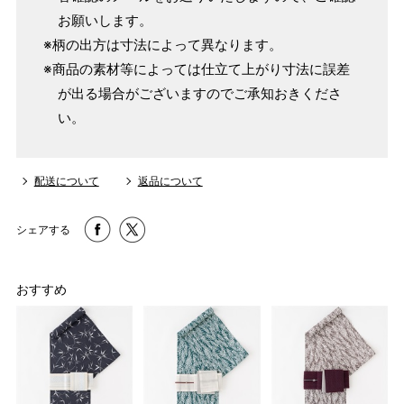
お願いします。
159cm
M
～95cm
※柄の出方は寸法によって異なります。
4尺2寸
～160cm
※商品の素材等によっては仕立て上がり寸法に誤差
163cm
MW
～100cm
が出る場合がございますのでご承知おきくださ
4尺3寸
い。
165cm
L
～98cm
4尺3寸5分
～165cm
配送について
返品について
167cm
LW
～105cm
4尺4寸
シェアする
169cm
LL
～170cm
～98cm
4尺4寸5分
おすすめ
1 寸法は鯨尺（くじらじゃく）寸法です。もともと鯨のひげ
で作られた道具で測っていたので鯨尺と言います。
単位：１尺＝約38cm １寸＝約3.8cm １分＝約0.38cm
2 鯨尺寸法となりますので上表の cm はおおよその長さとな