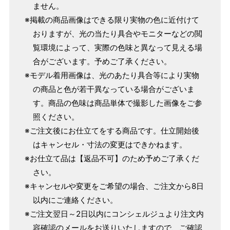
ません。
店舗で採寸（お近くの店舗でスタッフが採寸）
※掲載の商品画像はできる限り実物の色に近付けて
おりますが、光の当たり具合やモニターなどの閲
覧環境によって、実際の色味と異なって見える場
合がございます。予めご了承ください。
※モデル着用画像は、光のあたり具合等により実物
の商品と色が若干異なっている場合がございま
す。商品の色味は商品単体で撮影した画像をご参
照ください。
※ご注文後にお仕立てをする商品です。仕立開始後
はキャンセル・寸法の変更はできかねます。
※お仕立て品は【返品不可】のため予めご了承くだ
サイズ
身長目安
ヒップ目安
身丈
さい。
153cm
※キャンセルや変更をご希望の場合、ご注文から8日
S
～90cm
4尺5分
以内にご連絡ください。
～155cm
155cm
※ご注文翌日～2日以内にコンシェルジュより注文内
SW
～95cm
4尺1寸
容確認のメールをお送りいたしますので、ご確認