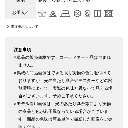
裏地
胴裏・八掛：ポリエステル
マイサイズでお仕立て（お客様の希望サイズでお仕立て）
店舗で採寸（お近くの店舗でスタッフが採寸）
お手入れ
洗濯表示について
注意事項
※単品の販売価格です。コーディネート品は含まれ
ません。
※掲載の商品画像はできる限り実物の色に近付けて
おりますが、光の当たり具合やモニターなどの閲
覧環境によって、実際の色味と異なって見える場
サイズ
身長目安
ヒップ目安
身丈
合がございます。予めご了承ください。
153cm
※モデル着用画像は、光のあたり具合等により実物
S
～90cm
の商品と色が若干異なっている場合がございま
4尺5分
～155cm
す。商品の色味は商品単体で撮影した画像をご参
155cm
SW
～95cm
照ください。