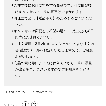
4尺1寸
※ご注文後にお仕立てをする商品です。仕立開始後
159cm
はキャンセル・寸法の変更はできかねます。
M
～95cm
4尺2寸
※お仕立て品は【返品不可】のため予めご了承くだ
～160cm
163cm
さい。
MW
～100cm
4尺3寸
※キャンセルや変更をご希望の場合、ご注文から8日
以内にご連絡ください。
165cm
L
～98cm
※ご注文翌日～2日以内にコンシェルジュより注文内
4尺3寸5分
～165cm
容確認のメールをお送りいたしますので、ご確認
167cm
LW
～105cm
お願いします。
4尺4寸
※商品の素材等によっては仕立て上がり寸法に誤差
169cm
が出る場合がございますのでご承知おきくださ
LL
～170cm
～98cm
4尺4寸5分
い。
1 寸法は鯨尺（くじらじゃく）寸法です。もともと鯨のひげ
配送について
返品について
で作られた道具で測っていたので鯨尺と言います。
単位：１尺＝約38cm １寸＝約3.8cm １分＝約0.38cm
シェアする