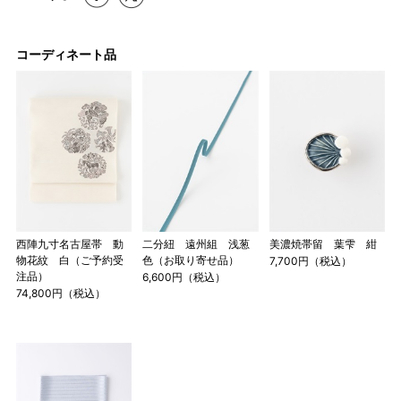
2 鯨尺寸法となりますので上表の cm はおおよその長さとな
ります。
3 反物の巾により表記の裄のサイズが出ない場合がございま
コーディネート品
す。その際は、目一杯での寸法とさせていただきます。
西陣九寸名古屋帯 動
二分紐 遠州組 浅葱
美濃焼帯留 葉雫 紺
物花紋 白（ご予約受
色（お取り寄せ品）
7,700円（税込）
注品）
6,600円（税込）
74,800円（税込）