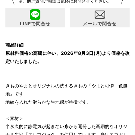
望、他ご質問ご相談は気軽にお問合せください。
らよりお召しになりやすい寸法に変更いたしました。変更点
について詳細をお知りになりたい方はお問い合わせくださ
い。
LINEで問合せ
メールで問合せ
商品詳細
原材料価格の高騰に伴い、2026年8月3日(月)より価格を改
定いたしました。
きものやまとオリジナルの洗えるきもの『やまと可憐 色無
地』です。
地紋を入れた滑らかな生地感が特徴です。
＜素材＞
半永久的に静電気が起きない糸から開発した画期的なオリジ
ナル生地「エルマジック」を使用しています。糸はエコポリ