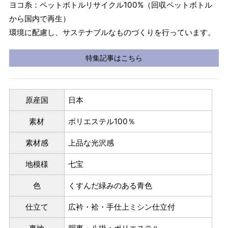
ヨコ糸：ペットボトルリサイクル100%（回収ペットボトル
から国内で再生）
環境に配慮し、サステナブルなものづくりを行っています。
特集記事はこちら
原産国
日本
素材
ポリエステル100％
素材感
上品な光沢感
地模様
七宝
色
くすんだ緑みのある青色
パターンオーダー（弊社規定のS～LLサイズより、身長・
仕立て
広衿・袷・手仕上ミシン仕立付
ヒップを目安にサイズをお選びいただく）