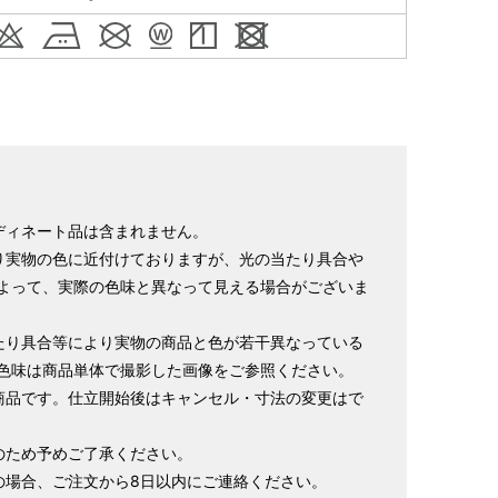
寸法です。もともと鯨のひげで作られた道具で測っていたの
.8cm １分＝約0.38cm
 cm はおおよその長さとなります。
イズが出ない場合がございます。その際は、目一杯での寸法
ディネート品は含まれません。
り実物の色に近付けておりますが、光の当たり具合や
よって、実際の色味と異なって見える場合がございま
たり具合等により実物の商品と色が若干異なっている
色味は商品単体で撮影した画像をご参照ください。
商品です。仕立開始後はキャンセル・寸法の変更はで
のため予めご了承ください。
の場合、ご注文から8日以内にご連絡ください。