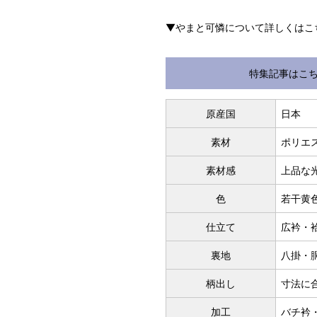
S
▼やまと可憐について詳しくはこ
～155cm
SW
特集記事はこ
M
原産国
日本
～160cm
素材
ポリエス
MW
素材感
上品な
L
色
若干黄
～165cm
仕立て
広衿・
LW
裏地
八掛・
LL
～170cm
柄出し
寸法に
加工
バチ衿