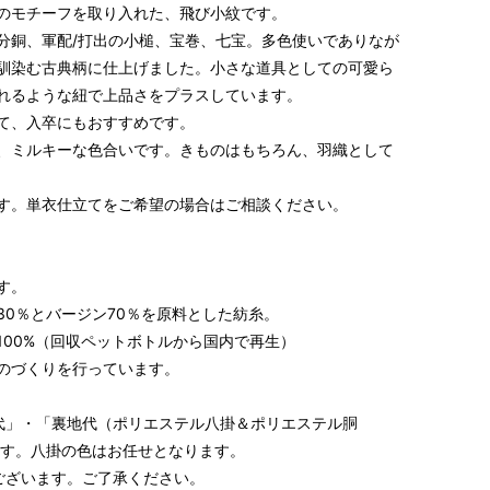
のモチーフを取り入れた、飛び小紋です。
分銅、軍配/打出の小槌、宝巻、七宝。多色使いでありなが
馴染む古典柄に仕上げました。小さな道具としての可愛ら
れるような紐で上品さをプラスしています。
S～LLサイズより、身長・ヒップを目安にサイズをお選び
て、入卒にもおすすめです。
、ミルキーな色合いです。きものはもちろん、羽織として
様の希望サイズでお仕立て）
スタッフが採寸）
す。単衣仕立てをご希望の場合はご相談ください。
す。
30％とバージン70％を原料とした紡糸。
100%（回収ペットボトルから国内で再生）
のづくりを行っています。
代」・「裏地代（ポリエステル八掛＆ポリエステル胴
ます。八掛の色はお任せとなります。
ヒップ目安
身丈
裄
袖丈
ございます。ご了承ください。
153cm
64cm
49cm