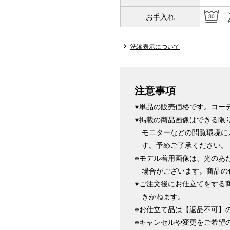
1 寸法は鯨尺（くじらじゃく）
お手入れ
で鯨尺と言います。
単位：１尺＝約38cm １寸＝約3
洗濯表示について
2 鯨尺寸法となりますので上表の
3 反物の巾により表記の裄のサ
とさせていただきます。
注意事項
※単品の販売価格です。コー
※掲載の商品画像はできる限
モニターなどの閲覧環境に
す。予めご了承ください。
※モデル着用画像は、光のあ
場合がございます。商品の
※ご注文後にお仕立てをする
きかねます。
※お仕立て品は【返品不可】
※キャンセルや変更をご希望