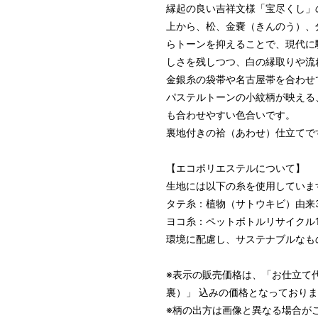
縁起の良い吉祥文様「宝尽くし」
上から、松、金嚢（きんのう）、
らトーンを抑えることで、現代に
しさを残しつつ、白の縁取りや流
パターンオーダー（弊社規定の
金銀糸の袋帯や名古屋帯を合わせ
いただく）
パステルトーンの小紋柄が映える
マイサイズでお仕立て（お客
も合わせやすい色合いです。
店舗で採寸（お近くの店舗で
裏地付きの袷（あわせ）仕立てで
【エコポリエステルについて】
生地には以下の糸を使用していま
タテ糸：植物（サトウキビ）由来
ヨコ糸：ペットボトルリサイクル
環境に配慮し、サステナブルなも
※表示の販売価格は、「お仕立て
裏）」 込みの価格となっており
サイズ
身長目安
※柄の出方は画像と異なる場合が