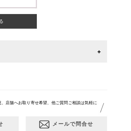
る
26年1月23日より表記内容が変更になりました。パターン
りお召しになりやすい寸法に変更いたしました。変更点に
はお問い合わせください。
況、店舗へお取り寄せ希望、他ご質問ご相談は気軽に
せ
メールで問合せ