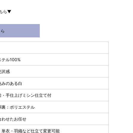
～90cm
4尺5分
1尺7寸
1尺3寸
ちら▼
155cm
64cm
49cm
～95cm
4尺1寸
1尺7寸
1尺3寸
ちら
159cm
66cm
49cm
～95cm
4尺2寸
1尺7寸5分
1尺3寸
163cm
68cm
49cm
テル100%
～100cm
4尺3寸
1尺8寸
1尺3寸
光沢感
165cm
70cm
49cm
～98cm
4尺3寸5分
1尺8寸5分
1尺3寸
色みのある白
167cm
72cm
49cm
袷・手仕上げミシン仕立て付
～105cm
4尺4寸
1尺9寸
1尺3寸
胴裏：ポリエステル
169cm
72cm
49cm
～98cm
合わせたお任せ
4尺4寸5分
1尺9寸
1尺3寸
・単衣・羽織など仕立て変更可能