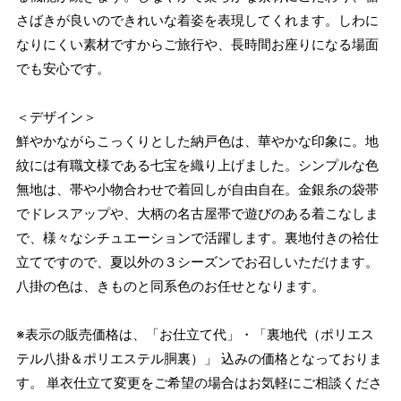
さばきが良いのできれいな着姿を表現してくれます。しわに
なりにくい素材ですからご旅行や、長時間お座りになる場面
でも安心です。
＜デザイン＞
鮮やかながらこっくりとした納戸色は、華やかな印象に。地
紋には有職文様である七宝を織り上げました。シンプルな色
無地は、帯や小物合わせで着回しが自由自在。金銀糸の袋帯
でドレスアップや、大柄の名古屋帯で遊びのある着こなしま
で、様々なシチュエーションで活躍します。裏地付きの袷仕
立てですので、夏以外の３シーズンでお召しいただけます。
八掛の色は、きものと同系色のお任せとなります。
※表示の販売価格は、「お仕立て代」・「裏地代（ポリエス
テル八掛＆ポリエステル胴裏）」 込みの価格となっておりま
す。 単衣仕立て変更をご希望の場合はお気軽にご相談くださ