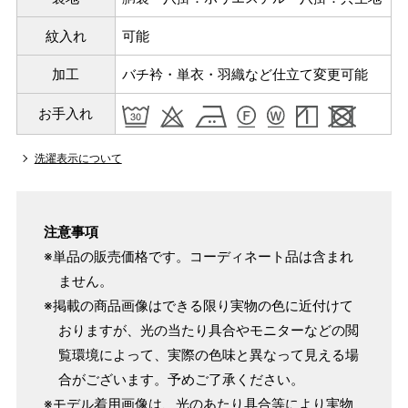
店舗で採寸（お近くの店舗でスタッフが採寸）
紋入れ
可能
加工
バチ衿・単衣・羽織など仕立て変更可能
お手入れ
洗濯表示について
注意事項
※単品の販売価格です。コーディネート品は含まれ
サイズ
身長目安
ヒップ目安
身丈
ません。
153cm
※掲載の商品画像はできる限り実物の色に近付けて
S
～90cm
4尺5分
おりますが、光の当たり具合やモニターなどの閲
～155cm
覧環境によって、実際の色味と異なって見える場
155cm
SW
～95cm
合がございます。予めご了承ください。
4尺1寸
※モデル着用画像は、光のあたり具合等により実物