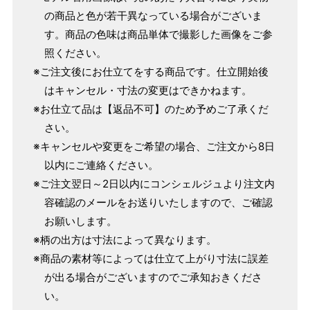
159cm
M
～95cm
の商品と色が若干異なっている場合がございま
4尺2寸
す。商品の色味は商品単体で撮影した画像をご参
～160cm
163cm
照ください。
MW
～100cm
4尺3寸
※ご注文後にお仕立てをする商品です。仕立開始後
165cm
はキャンセル・寸法の変更はできかねます。
L
～98cm
※お仕立て品は【返品不可】のため予めご了承くだ
4尺3寸5分
～165cm
さい。
167cm
LW
～105cm
※キャンセルや変更をご希望の場合、ご注文から8日
4尺4寸
以内にご連絡ください。
169cm
※ご注文翌日～2日以内にコンシェルジュより注文内
LL
～170cm
～98cm
4尺4寸5分
容確認のメールをお送りいたしますので、ご確認
お願いします。
1 寸法は鯨尺（くじらじゃく）寸法です。もともと鯨のひげ
※柄の出方は寸法によって異なります。
で作られた道具で測っていたので鯨尺と言います。
※商品の素材等によっては仕立て上がり寸法に誤差
単位：１尺＝約38cm １寸＝約3.8cm １分＝約0.38cm
が出る場合がございますのでご承知おきくださ
2 鯨尺寸法となりますので上表の cm はおおよその長さとな
い。