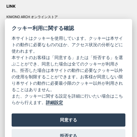
LINK
KIMONO ARCH オンラインストア
Y. & SONS オンラインストア
クッキー利用に関する確認
本サイトはクッキーを使用しています。クッキーは本サイ
トの動作に必要なもののほか、アクセス状況の分析などに
使われます。
きものやまと振
本サイトのお客様は「同意する」または「拒否する」を選
コーポレート
袖
ぶことができ、同意した場合は全てのクッキーが利用さ
サイト
サイト
れ、拒否した場合は本サイトの動作に必要なクッキー以外
の使用を制限することができます。お客様が同意しない限
ニュースレター
ご利用案内
り本サイトの動作に必要最小限のクッキー以外が利用され
お問い合わせ
よくある質問
ることはありません。
プライバシーポリシー
特定商取引法に基づく表記
また、クッキーに関する設定を詳細に行いたい場合はこち
ご利用規約
らから行えます。
詳細設定
同意する
拒否する
© 2019 YAMATO CO, LTD.