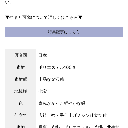
い。
▼やまと可憐について詳しくはこちら▼
特集記事はこちら
原産国
日本
素材
ポリエステル100％
素材感
上品な光沢感
地模様
七宝
色
青みがかった鮮やかな緑
パターンオーダー（弊社規定のS～LLサイズより、身長・
ヒップを目安にサイズをお選びいただく）
仕立て
広衿・袷・手仕上げミシン仕立て付
マイサイズでお仕立て（お客様の希望サイズでお仕立て）
裏地
胴裏・八掛：ポリエステル 八掛：共生地