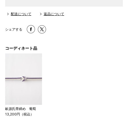
ります。
3 反物の巾により表記の裄のサイズが出ない場合がございま
配送について
返品について
す。その際は、目一杯での寸法とさせていただきます。
シェアする
コーディネート品
畝源氏帯締め 葡萄
13,200円（税込）