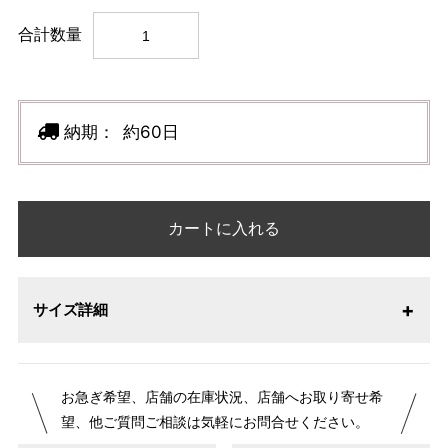
合計数量
納期：
約60日
カートに入れる
サイズ詳細
【サイズ表記変更のお知らせ】2026年1月23日より表記内容
お急ぎ希望、店舗の在庫状況、店舗へお取り寄せ希
が変更になりました。パターンオーダーは、お客様のお声か
望、他ご質問ご相談は気軽にお問合せください。
らよりお召しになりやすい寸法に変更いたしました。変更点