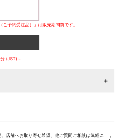
（ご予約受注品）」は販売期間前です。
 (JST)～
26年1月23日より表記内容が変更になりました。パターン
りお召しになりやすい寸法に変更いたしました。変更点に
はお問い合わせください。
況、店舗へお取り寄せ希望、他ご質問ご相談は気軽に