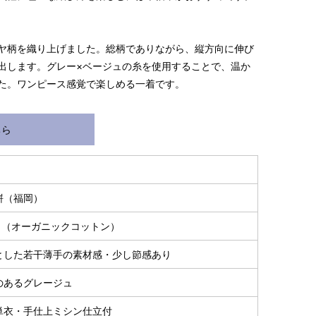
ヤ柄を織り上げました。総柄でありながら、縦方向に伸び
出します。グレー×ベージュの糸を使用することで、温か
た。ワンピース感覚で楽しめる一着です。
ちら
S～LLサイズより、身長・ヒップを目安にサイズをお選び
様の希望サイズでお仕立て）
スタッフが採寸）
絣（福岡）
0％（オーガニックコットン）
とした若干薄手の素材感・少し節感あり
のあるグレージュ
単衣・手仕上ミシン仕立付