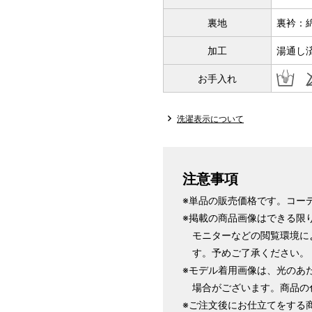
裏地
裏衿：
サイズ
身長目安
加工
湯通し
S
お手入れ
～155cm
SW
洗濯表示について
M
～160cm
注意事項
MW
※単品の販売価格です。コー
※掲載の商品画像はできる限
モニターなどの閲覧環境に
L
す。予めご了承ください。
～165cm
※モデル着用画像は、光のあ
LW
場合がございます。商品の
※ご注文後にお仕立てをする