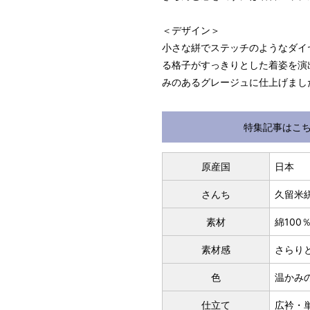
＜デザイン＞
小さな絣でステッチのようなダイ
る格子がすっきりとした着姿を演
みのあるグレージュに仕上げまし
特集記事はこ
パターンオーダー（弊社規定の
いただく）
マイサイズでお仕立て（お客
原産国
日本
店舗で採寸（お近くの店舗で
さんち
久留米
素材
綿10
素材感
さらり
色
温かみ
仕立て
広衿・