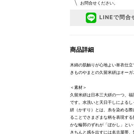
お問合せください。
LINEで問合
商品詳細
木綿の肌触りが心地よい単衣仕立
きものやまとの久留米絣はオーガ
＜素材＞
久留米絣は日本三大絣の一つ、福
です。水洗いと天日干しによるし
絣（かすり）とは、糸を染める際
ることでさまざまな柄を表現する
かな輪郭のずれが「ぼかし」とい
きちんと感を出すには名古屋帯、