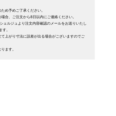
169cm
72cm
49cm
～98cm
4尺4寸5分
1尺9寸
1尺3寸
のため予めご了承ください。
の場合、ご注文から8日以内にご連絡ください。
ンシェルジュより注文内容確認のメールをお送りいたし
寸法です。もともと鯨のひげで作られた道具で測っていたの
ます。
立て上がり寸法に誤差が出る場合がございますのでご
.8cm １分＝約0.38cm
 cm はおおよその長さとなります。
なります。
イズが出ない場合がございます。その際は、目一杯での寸法