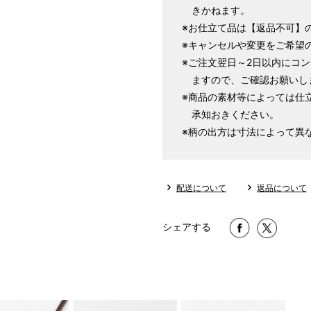
きかねます。
LL
～170cm
※お仕立て品は【返品不可】
※キャンセルや変更をご希望
※ご注文翌日～2日以内にコ
1 寸法は鯨尺（くじらじゃく）
ますので、ご確認お願いし
で鯨尺と言います。
※商品の素材等によっては仕
単位：１尺＝約38cm １寸＝約3
承知おきください。
2 鯨尺寸法となりますので上表の
※柄の出方は寸法によって異
3 反物の巾により表記の裄のサ
とさせていただきます。
配送について
返品について
シェアする