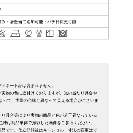
綿
ヒップ目安
身丈
裄
袖丈
済み・居敷当て追加可能・バチ衿変更可能
153cm
64cm
49cm
～90cm
4尺5分
1尺7寸
1尺3寸
155cm
64cm
49cm
～95cm
4尺1寸
1尺7寸
1尺3寸
159cm
66cm
49cm
～95cm
4尺2寸
1尺7寸5分
1尺3寸
163cm
68cm
49cm
～100cm
ディネート品は含まれません。
4尺3寸
1尺8寸
1尺3寸
り実物の色に近付けておりますが、光の当たり具合や
165cm
70cm
49cm
よって、実際の色味と異なって見える場合がございま
～98cm
4尺3寸5分
1尺8寸5分
1尺3寸
たり具合等により実物の商品と色が若干異なっている
167cm
72cm
49cm
～105cm
色味は商品単体で撮影した画像をご参照ください。
4尺4寸
1尺9寸
1尺3寸
商品です。仕立開始後はキャンセル・寸法の変更はで