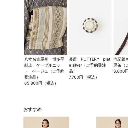
八寸名古屋帯 博多平
帯留 POTTERY plat
内記銀
献上 ケーブルニッ
e silver（ご予約受注
黒茶（
ト ベージュ（ご予約
品）
8,80
受注品）
7,700円（税込）
85,800円（税込）
おすすめ