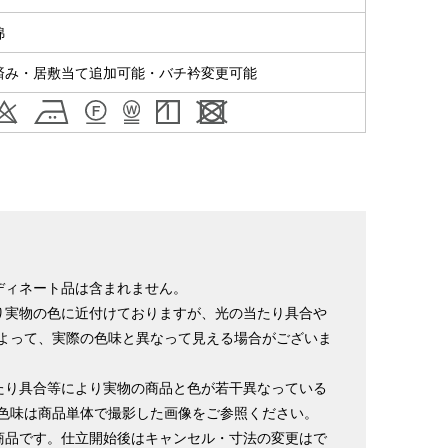
綿
ヒップ目安
身丈
裄
袖丈
済み・居敷当て追加可能・バチ衿変更可能
153cm
64cm
49cm
～90cm
4尺5分
1尺7寸
1尺3寸
155cm
64cm
49cm
～95cm
4尺1寸
1尺7寸
1尺3寸
159cm
66cm
49cm
～95cm
4尺2寸
1尺7寸5分
1尺3寸
163cm
68cm
49cm
～100cm
ディネート品は含まれません。
4尺3寸
1尺8寸
1尺3寸
り実物の色に近付けておりますが、光の当たり具合や
165cm
70cm
49cm
よって、実際の色味と異なって見える場合がございま
～98cm
4尺3寸5分
1尺8寸5分
1尺3寸
たり具合等により実物の商品と色が若干異なっている
167cm
72cm
49cm
～105cm
色味は商品単体で撮影した画像をご参照ください。
4尺4寸
1尺9寸
1尺3寸
商品です。仕立開始後はキャンセル・寸法の変更はで