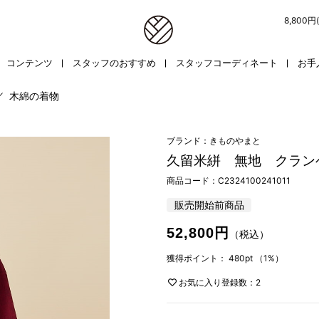
8,800
コンテンツ
スタッフのおすすめ
スタッフコーディネート
お手
／
木綿の着物
ブランド：きものやまと
久留米絣 無地 クラン
商品コード：
C2324100241011
販売開始前商品
52,800円
（税込）
獲得ポイント：
480pt
（1%）
お気に入り登録数：2