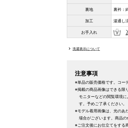
裏地
裏衿：
サイズ
身長目安
加工
湯通し
S
お手入れ
～155cm
SW
洗濯表示について
M
～160cm
注意事項
MW
※単品の販売価格です。コー
※掲載の商品画像はできる限
モニターなどの閲覧環境に
L
す。予めご了承ください。
～165cm
※モデル着用画像は、光のあ
LW
場合がございます。商品の
※ご注文後にお仕立てをする