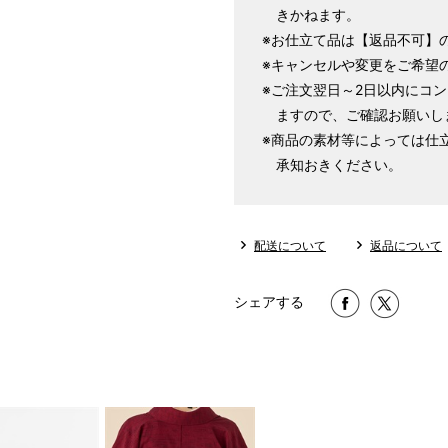
きかねます。
LL
～170cm
※お仕立て品は【返品不可】
※キャンセルや変更をご希望
※ご注文翌日～2日以内にコ
1 寸法は鯨尺（くじらじゃく）
ますので、ご確認お願いし
で鯨尺と言います。
※商品の素材等によっては仕
単位：１尺＝約38cm １寸＝約3
承知おきください。
2 鯨尺寸法となりますので上表の
3 反物の巾により表記の裄のサ
とさせていただきます。
配送について
返品について
シェアする