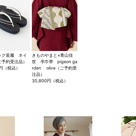
ック装履 ネイ
きものやまと×青山佳
店舗一覧はこちら
ご予約受注品）
世 半巾帯 pigeon ga
90円（税込）
rden olive（ご予約受
注品）
30,800円（税込）