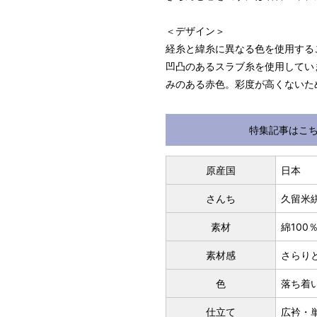
＜デザイン＞
経糸と緯糸に異なる色を使用する
凹凸のあるスラブ糸を使用してい
みのある赤色。彩度が高くないた
特集記事はこ
パターンオーダー（弊社規定の
いただく）
マイサイズでお仕立て（お客
原産国
日本
店舗で採寸（お近くの店舗で
さんち
久留米
素材
綿10
素材感
さらり
色
落ち着
仕立て
広衿・