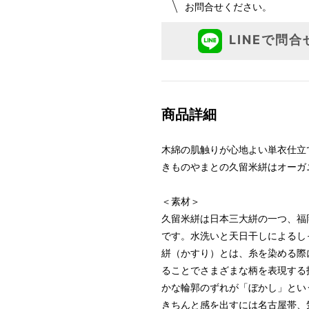
お問合せください。
LINEで問合
商品詳細
木綿の肌触りが心地よい単衣仕立
きものやまとの久留米絣はオーガ
＜素材＞
久留米絣は日本三大絣の一つ、福
です。水洗いと天日干しによるし
絣（かすり）とは、糸を染める際
ることでさまざまな柄を表現する
かな輪郭のずれが「ぼかし」とい
きちんと感を出すには名古屋帯、