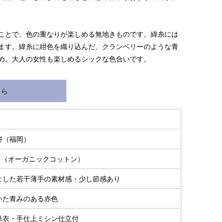
ことで、色の重なりが楽しめる無地きものです。緯糸には
ます。緯糸に紺色を織り込んだ、クランベリーのような青
め、大人の女性も楽しめるシックな色合いです。
ちら
S～LLサイズより、身長・ヒップを目安にサイズをお選び
様の希望サイズでお仕立て）
スタッフが採寸）
絣（福岡）
0％（オーガニックコットン）
とした若干薄手の素材感・少し節感あり
いた青みのある赤色
単衣・手仕上ミシン仕立付