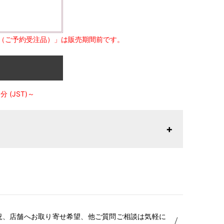
（ご予約受注品）」は販売期間前です。
 (JST)～
26年1月23日より表記内容が変更になりました。パターン
りお召しになりやすい寸法に変更いたしました。変更点に
はお問い合わせください。
況、店舗へお取り寄せ希望、他ご質問ご相談は気軽に