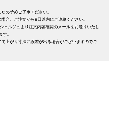
169cm
72cm
49cm
～98cm
4尺4寸5分
1尺9寸
1尺3寸
のため予めご了承ください。
の場合、ご注文から8日以内にご連絡ください。
ンシェルジュより注文内容確認のメールをお送りいたし
寸法です。もともと鯨のひげで作られた道具で測っていたの
ます。
立て上がり寸法に誤差が出る場合がございますのでご
.8cm １分＝約0.38cm
 cm はおおよその長さとなります。
イズが出ない場合がございます。その際は、目一杯での寸法