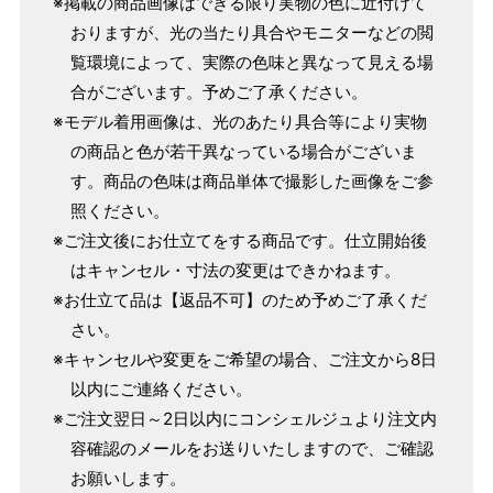
※掲載の商品画像はできる限り実物の色に近付けて
155cm
SW
～95cm
おりますが、光の当たり具合やモニターなどの閲
4尺1寸
覧環境によって、実際の色味と異なって見える場
159cm
合がございます。予めご了承ください。
M
～95cm
4尺2寸
※モデル着用画像は、光のあたり具合等により実物
～160cm
163cm
の商品と色が若干異なっている場合がございま
MW
～100cm
4尺3寸
す。商品の色味は商品単体で撮影した画像をご参
照ください。
165cm
L
～98cm
※ご注文後にお仕立てをする商品です。仕立開始後
4尺3寸5分
～165cm
はキャンセル・寸法の変更はできかねます。
167cm
LW
～105cm
※お仕立て品は【返品不可】のため予めご了承くだ
4尺4寸
さい。
169cm
※キャンセルや変更をご希望の場合、ご注文から8日
LL
～170cm
～98cm
4尺4寸5分
以内にご連絡ください。
※ご注文翌日～2日以内にコンシェルジュより注文内
1 寸法は鯨尺（くじらじゃく）寸法です。もともと鯨のひげ
容確認のメールをお送りいたしますので、ご確認
で作られた道具で測っていたので鯨尺と言います。
お願いします。