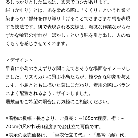
るしっかりとした生地は、丈夫でコシがあります。
絣（かすり）とは、糸を染める際に「くくり」という作業で
染まらない部分を作り織り上げることでさまざまな柄を表現
する技法です。絣で表現される文様は、精微な作業ながらわ
ずかな輪郭のずれが「ぼかし」という味を引き出し、人のぬ
くもりを感じさせてくれます。
＜デザイン＞
早春に小鳥のさえずりが聞こえてきそうな場面をイメージし
ました。リズミカルに飛ぶ小鳥たちが、軽やかな印象を与え
ます。小鳥とともに描いた葉にこだわり、着用の際にバラン
スよく配置されるようデザインしました。
居敷当をご希望の場合はお気軽にご相談ください。
※着物の反幅・長さより、ご身長：～165cm程度、裄：～
70cm(1尺8寸5分)程度までお仕立て可能です。
※表示の販売価格は、「単衣仕立て代」・「裏衿（綿）代」