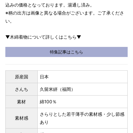
込みの価格となっております。湯通し済み。
※柄の出方は画像と異なる場合がございます。ご了承くださ
い。
▼木綿着物について詳しくはこちら▼
特集記事はこちら
原産国
日本
さんち
久留米絣（福岡）
素材
綿100％
さらりとした若干薄手の素材感・少し節感
素材感
あり
パターンオーダー（弊社規定のS～LLサイズより、身長・