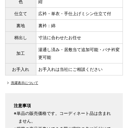
色
紺
ヒップを目安にサイズをお選びいただく）
マイサイズでお仕立て（お客様の希望サイズでお仕立て）
仕立て
広衿・単衣・手仕上げミシン仕立て付
店舗で採寸（お近くの店舗でスタッフが採寸）
裏地
裏衿：綿
柄出し
寸法に合わせたお任せ
湯通し済み・居敷当て追加可能・バチ衿変
加工
更可能
お手入れ
お手入れは当社にご相談ください
洗濯表示について
サイズ
身長目安
ヒップ目安
身丈
注意事項
153cm
※単品の販売価格です。コーディネート品は含まれ
S
～90cm
ません。
4尺5分
～155cm