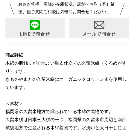
お急ぎ希望、店舗の在庫状況、店舗へお取り寄せ希
が変更になりました。パターンオーダーは、お客様のお声か
望、他ご質問ご相談は気軽にお問合せください。
らよりお召しになりやすい寸法に変更いたしました。変更点
について詳細をお知りになりたい方はお問い合わせくださ
い。
LINEで問合せ
メールで問合せ
商品詳細
木綿の肌触りが心地よい単衣仕立ての久留米絣（くるめがす
り）です。
きものやまとの久留米絣はオーガニックコットン糸を使用し
ています。
＜素材＞
福岡県の久留米地方で織られている木綿の着物です。
久留米絣は日本三大絣の一つ、福岡県の久留米市周辺と南部
筑後地方で生産される木綿着物です。水洗いと天日干しによ