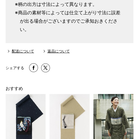
単位：１尺＝約38cm １寸＝約3.8cm １分＝約0.38cm
※柄の出方は寸法によって異なります。
2 鯨尺寸法となりますので上表の cm はおおよその長さとな
※商品の素材等によっては仕立て上がり寸法に誤差
ります。
が出る場合がございますのでご承知おきくださ
3 反物の巾により表記の裄のサイズが出ない場合がございま
い。
す。その際は、目一杯での寸法とさせていただきます。
配送について
返品について
シェアする
おすすめ