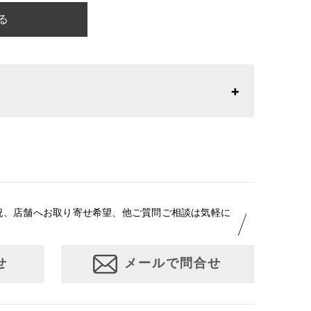
る
26年1月23日より表記内容が変更になりました。パターン
りお召しになりやすい寸法に変更いたしました。変更点に
はお問い合わせください。
況、店舗へお取り寄せ希望、他ご質問ご相談は気軽に
せ
メールで問合せ