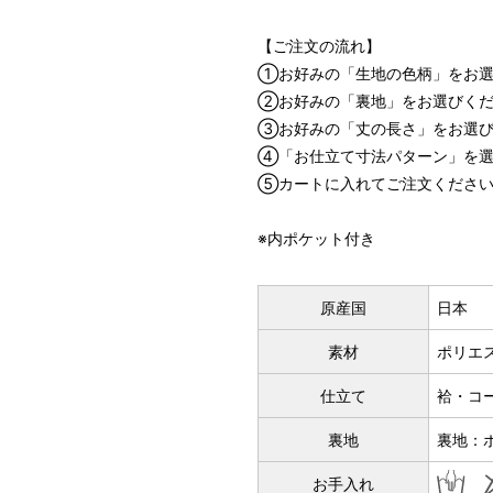
【ご注文の流れ】
①お好みの「生地の色柄」をお選
②お好みの「裏地」をお選びく
③お好みの「丈の長さ」をお選び
④「お仕立て寸法パターン」を選
⑤カートに入れてご注文くださ
マイサイズでお誂え
※内ポケット付き
指定寸法でお仕立て
店舗で採寸
原産国
日本
素材
ポリエス
仕立て
袷・コ
裏地
裏地：
お手入れ