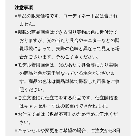
パターンオーダー（弊社規定のS～LLサイズより、身長・
注意事項
ヒップを目安にサイズをお選びいただく）
※単品の販売価格です。コーディネート品は含まれ
マイサイズでお仕立て（お客様の希望サイズでお仕立て）
ません。
店舗で採寸（お近くの店舗でスタッフが採寸）
※掲載の商品画像はできる限り実物の色に近付けて
おりますが、光の当たり具合やモニターなどの閲
覧環境によって、実際の色味と異なって見える場
合がございます。予めご了承ください。
※モデル着用画像は、光のあたり具合等により実物
の商品と色が若干異なっている場合がございま
す。商品の色味は商品単体で撮影した画像をご参
照ください。
※ご注文後にお仕立てをする商品です。仕立開始後
はキャンセル・寸法の変更はできかねます。
※お仕立て品は【返品不可】のため予めご了承くだ
サイズ
身長目安
ヒップ目安
身丈
さい。
153cm
S
～90cm
※キャンセルや変更をご希望の場合、ご注文から8日
4尺5分