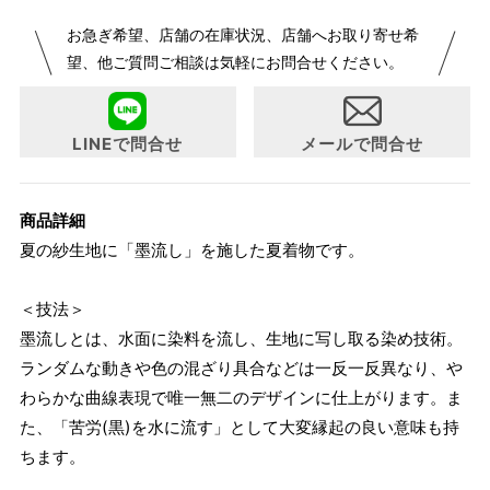
【サイズ表記変更のお知らせ】2026年1月23日より表記内容
お急ぎ希望、店舗の在庫状況、店舗へお取り寄せ希
が変更になりました。パターンオーダーは、お客様のお声か
望、他ご質問ご相談は気軽にお問合せください。
らよりお召しになりやすい寸法に変更いたしました。変更点
について詳細をお知りになりたい方はお問い合わせくださ
い。
LINEで問合せ
メールで問合せ
商品詳細
夏の紗生地に「墨流し」を施した夏着物です。
＜技法＞
墨流しとは、水面に染料を流し、生地に写し取る染め技術。
ランダムな動きや色の混ざり具合などは一反一反異なり、や
わらかな曲線表現で唯一無二のデザインに仕上がります。ま
た、「苦労(黒)を水に流す」として大変縁起の良い意味も持
ちます。