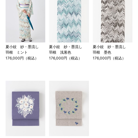
で作られた道具で測っていたので鯨尺と言います。
単位：１尺＝約38cm １寸＝約3.8cm １分＝約0.38cm
2 鯨尺寸法となりますので上表の cm はおおよその長さとな
ります。
3 反物の巾により表記の裄のサイズが出ない場合がございま
す。その際は、目一杯での寸法とさせていただきます。
夏小紋 紗・墨流し
夏小紋 紗・墨流し
夏小紋 紗・墨流し
羽根 ミント
羽根 浅葱色
羽根 墨色
176,000円（税込）
176,000円（税込）
176,000円（税込）