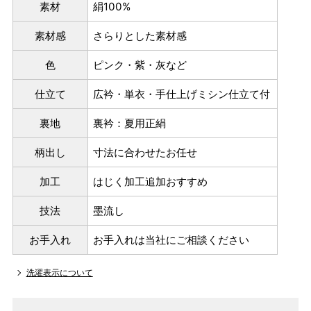
素材
絹100%
素材感
さらりとした素材感
色
ピンク・紫・灰など
仕立て
広衿・単衣・手仕上げミシン仕立て付
裏地
裏衿：夏用正絹
柄出し
寸法に合わせたお任せ
加工
はじく加工追加おすすめ
技法
墨流し
お手入れ
お手入れは当社にご相談ください
洗濯表示について