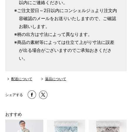
以内にご連絡ください。
～155cm
155cm
※ご注文翌日～2日以内にコンシェルジュより注文内
SW
～95cm
4尺1寸
容確認のメールをお送りいたしますので、ご確認
159cm
お願いします。
M
～95cm
※柄の出方は寸法によって異なります。
4尺2寸
～160cm
※商品の素材等によっては仕立て上がり寸法に誤差
163cm
MW
～100cm
が出る場合がございますのでご承知おきくださ
4尺3寸
い。
165cm
L
～98cm
4尺3寸5分
～165cm
配送について
返品について
167cm
LW
～105cm
4尺4寸
シェアする
169cm
LL
～170cm
～98cm
4尺4寸5分
おすすめ
1 寸法は鯨尺（くじらじゃく）寸法です。もともと鯨のひげ