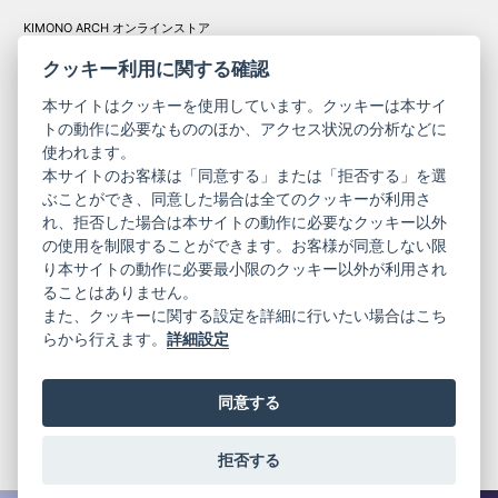
KIMONO ARCH オンラインストア
Y. & SONS オンラインストア
クッキー利用に関する確認
本サイトはクッキーを使用しています。クッキーは本サイ
トの動作に必要なもののほか、アクセス状況の分析などに
使われます。
きものやまと振
本サイトのお客様は「同意する」または「拒否する」を選
コーポレート
袖
ぶことができ、同意した場合は全てのクッキーが利用さ
サイト
サイト
れ、拒否した場合は本サイトの動作に必要なクッキー以外
の使用を制限することができます。お客様が同意しない限
ニュースレター
ご利用案内
り本サイトの動作に必要最小限のクッキー以外が利用され
お問い合わせ
よくある質問
ることはありません。
プライバシーポリシー
特定商取引法に基づく表記
また、クッキーに関する設定を詳細に行いたい場合はこち
ご利用規約
らから行えます。
詳細設定
同意する
拒否する
© 2019 YAMATO CO, LTD.
当サイトの情報を転載、複製、改変等は禁止いたします