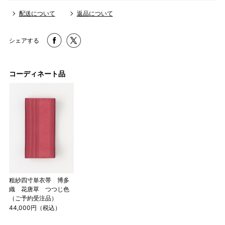
3 反物の巾により表記の裄のサイズが出ない場合がございま
配送について
返品について
す。その際は、目一杯での寸法とさせていただきます。
シェアする
コーディネート品
粗紗四寸単衣帯 博多
織 花唐草 つつじ色
（ご予約受注品）
44,000円（税込）