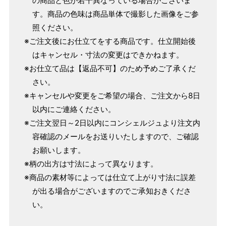
の商品と色が若干異なっている場合がございま
M
～95cm
す。商品の色味は商品単体で撮影した画像をご参
4尺2寸
～160cm
照ください。
163cm
MW
～100cm
※ご注文後にお仕立てをする商品です。仕立開始後
4尺3寸
はキャンセル・寸法の変更はできかねます。
165cm
※お仕立て品は【返品不可】のため予めご了承くだ
L
～98cm
4尺3寸5分
さい。
～165cm
167cm
※キャンセルや変更をご希望の場合、ご注文から8日
LW
～105cm
4尺4寸
以内にご連絡ください。
※ご注文翌日～2日以内にコンシェルジュより注文内
169cm
LL
～170cm
～98cm
容確認のメールをお送りいたしますので、ご確認
4尺4寸5分
お願いします。
※柄の出方は寸法によって異なります。
1 寸法は鯨尺（くじらじゃく）寸法です。もともと鯨のひげ
※商品の素材等によっては仕立て上がり寸法に誤差
で作られた道具で測っていたので鯨尺と言います。
が出る場合がございますのでご承知おきくださ
単位：１尺＝約38cm １寸＝約3.8cm １分＝約0.38cm
い。
2 鯨尺寸法となりますので上表の cm はおおよその長さとな
ります。