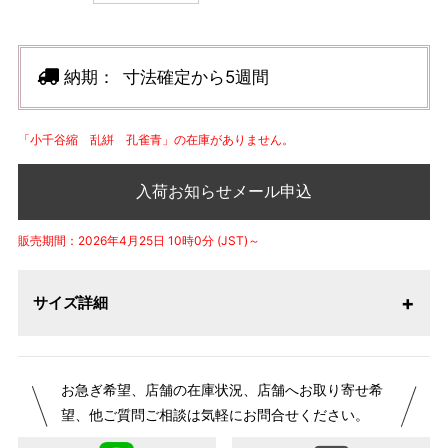
納期：
寸法確定から5週間
「小千谷縮 乱絣 孔雀青」の在庫がありません。
入荷お知らせメール申込
販売期間：2026年4月25日 10時0分 (JST)～
サイズ詳細
【サイズ表記変更のお知らせ】2026年1月23日より表記内容
お急ぎ希望、店舗の在庫状況、店舗へお取り寄せ希
が変更になりました。パターンオーダーは、お客様のお声か
望、他ご質問ご相談は気軽にお問合せください。
らよりお召しになりやすい寸法に変更いたしました。変更点
について詳細をお知りになりたい方はお問い合わせくださ