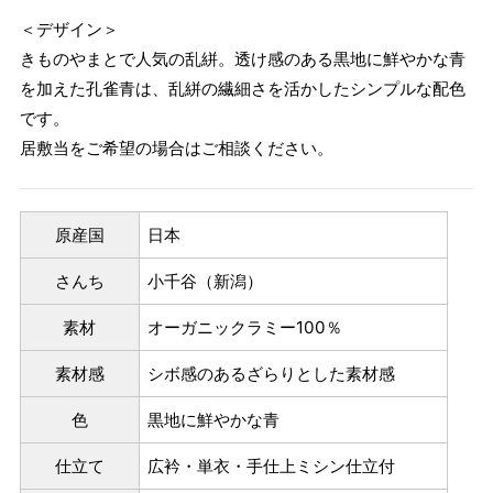
＜デザイン＞
きものやまとで人気の乱絣。透け感のある黒地に鮮やかな青
を加えた孔雀青は、乱絣の繊細さを活かしたシンプルな配色
です。
居敷当をご希望の場合はご相談ください。
原産国
日本
さんち
小千谷（新潟）
素材
オーガニックラミー100％
素材感
シボ感のあるざらりとした素材感
パターンオーダー（弊社規定のS～LLサイズより、身長・
色
黒地に鮮やかな青
ヒップを目安にサイズをお選びいただく）
マイサイズでお仕立て（お客様の希望サイズでお仕立て）
仕立て
広衿・単衣・手仕上ミシン仕立付
店舗で採寸（お近くの店舗でスタッフが採寸）