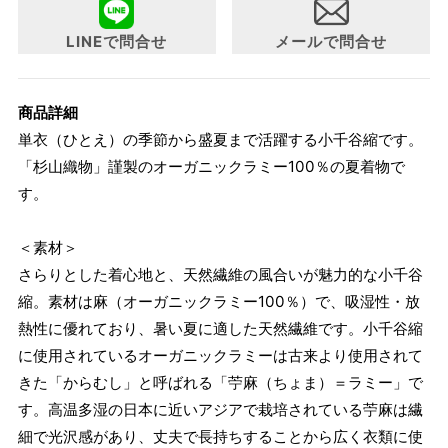
い。
LINEで問合せ
メールで問合せ
商品詳細
単衣（ひとえ）の季節から盛夏まで活躍する小千谷縮です。
「杉山織物」謹製のオーガニックラミー100％の夏着物で
す。
＜素材＞
さらりとした着心地と、天然繊維の風合いが魅力的な小千谷
縮。素材は麻（オーガニックラミー100％）で、吸湿性・放
熱性に優れており、暑い夏に適した天然繊維です。小千谷縮
に使用されているオーガニックラミーは古来より使用されて
きた「からむし」と呼ばれる「苧麻（ちょま）＝ラミー」で
す。高温多湿の日本に近いアジアで栽培されている苧麻は繊
細で光沢感があり、丈夫で長持ちすることから広く衣類に使