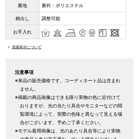
裏地
裏衿：ポリエステル
柄出し
調整可能
お手入れ
洗濯表示について
注意事項
※単品の販売価格です。コーディネート品は含まれ
ません。
サイズ
身長目安
ヒップ目安
身丈
※掲載の商品画像はできる限り実物の色に近付けて
153cm
S
～90cm
おりますが、光の当たり具合やモニターなどの閲
4尺5分
覧環境によって、実際の色味と異なって見える場
～155cm
155cm
合がございます。予めご了承ください。
SW
～95cm
4尺1寸
※モデル着用画像は、光のあたり具合等により実物
159cm