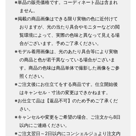
※単品の販売価格です。コーディネート品は含まれ
4尺2寸
～160cm
ません。
163cm
MW
～100cm
※掲載の商品画像はできる限り実物の色に近付けて
4尺3寸
おりますが、光の当たり具合やモニターなどの閲
165cm
覧環境によって、実際の色味と異なって見える場
L
～98cm
4尺3寸5分
合がございます。予めご了承ください。
～165cm
167cm
※モデル着用画像は、光のあたり具合等により実物
LW
～105cm
4尺4寸
の商品と色が若干異なっている場合がございま
す。商品の色味は商品単体で撮影した画像をご参
169cm
LL
～170cm
～98cm
照ください。
4尺4寸5分
※ご注文後にお仕立てをする商品です。仕立開始後
はキャンセル・寸法の変更はできかねます。
1 寸法は鯨尺（くじらじゃく）寸法です。もともと鯨のひげ
※お仕立て品は【返品不可】のため予めご了承くだ
で作られた道具で測っていたので鯨尺と言います。
さい。
単位：１尺＝約38cm １寸＝約3.8cm １分＝約0.38cm
※キャンセルや変更をご希望の場合、ご注文から8日
2 鯨尺寸法となりますので上表の cm はおおよその長さとな
以内にご連絡ください。
ります。
※ご注文翌日～2日以内にコンシェルジュより注文内