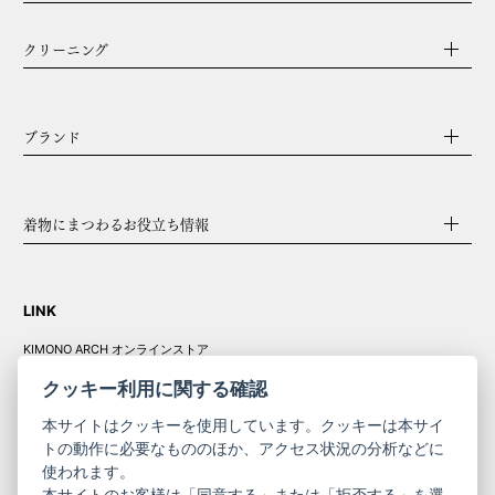
クリーニング
ブランド
着物にまつわるお役立ち情報
LINK
KIMONO ARCH オンラインストア
Y. & SONS オンラインストア
クッキー利用に関する確認
本サイトはクッキーを使用しています。クッキーは本サイ
トの動作に必要なもののほか、アクセス状況の分析などに
使われます。
きものやまと振
本サイトのお客様は「同意する」または「拒否する」を選