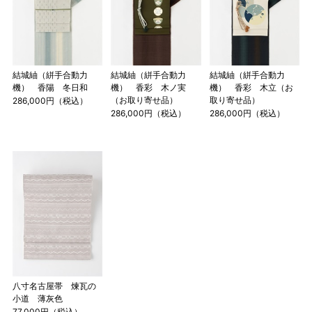
店舗一覧はこちら
結城紬（絣手合動力
結城紬（絣手合動力
結城紬（絣手合動力
機） 香陽 冬日和
機） 香彩 木ノ実
機） 香彩 木立（お
（お取り寄せ品）
取り寄せ品）
286,000円（税込）
286,000円（税込）
286,000円（税込）
八寸名古屋帯 煉瓦の
小道 薄灰色
77,000円（税込）