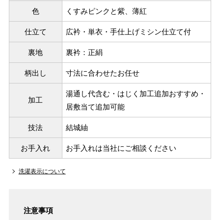
色
くすみピンクと紫、薄紅
仕立て
広衿・単衣・手仕上げミシン仕立て付
裏地
裏衿：正絹
柄出し
寸法に合わせたお任せ
湯通し代含む・はじく加工追加おすすめ・
加工
居敷当て追加可能
技法
結城紬
サイズ
身長目安
ヒップ目安
身丈
お手入れ
お手入れは当社にご相談ください
153cm
S
～90cm
4尺5分
～155cm
洗濯表示について
155cm
SW
～95cm
4尺1寸
159cm
注意事項
M
～95cm