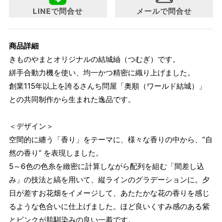
い。
LINEで問合せ
メールで問合せ
商品詳細
きものやまとオリジナルの結城紬（つむぎ）です。
絣手合動力機を使い、均一かつ精密に織り上げました。
創業115年以上を誇るさんち問屋「奥順（ワールド結城）」
との共同制作から生まれた逸品です。
＜デザイン＞
空間的に纏う「香り」をテーマに、様々な香りの中から、“自
然の香り” を表現しました。
5～6色の色糸を緻密に計算しながら配列を組む「間差し込
み」の技法と縞を用いて、縦ラインのグラデーションに。夕
日が差すお花畑をイメージして、あたたかな花の香りを感じ
るような色合いに仕上げました。ほど良いくすみ感のある紫
とピンクが肌馴染みの良い一着です。