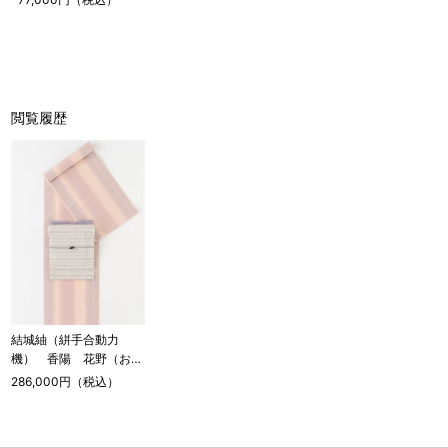
閲覧履歴
結城紬（絣手合動力
機） 香陽 花野（お取
り寄せ品）
286,000円（税込）