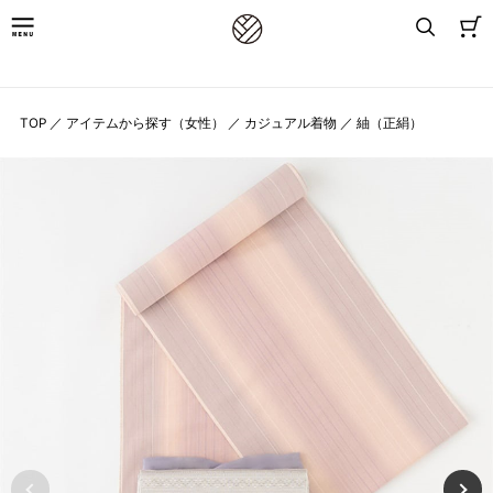
8,800円(税込)以上お買上げで送料無料
TOP
／
アイテムから探す（女性）
／
カジュアル着物
／
紬（正絹）