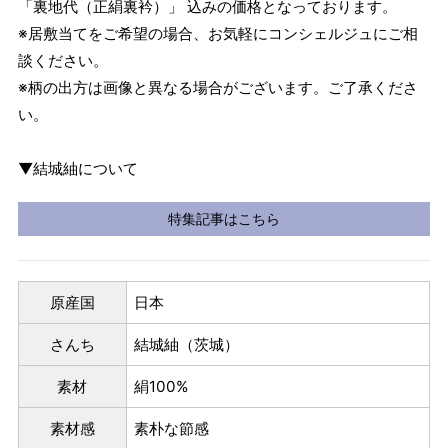
「裏地代（正絹裏衿）」 込みの価格となっております。
※居敷当てをご希望の場合、お気軽にコンシェルジュにご相
談ください。
※柄の出方は画像と異なる場合がございます。ご了承くださ
い。
▼結城紬について
特集記事はこちら
原産国
日本
さんち
結城紬（茨城）
パターンオーダー（弊社規定のS～LLサイズより、身長・
ヒップを目安にサイズをお選びいただく）
素材
絹100%
マイサイズでお仕立て（お客様の希望サイズでお仕立て）
店舗で採寸（お近くの店舗でスタッフが採寸）
素材感
素朴な節感