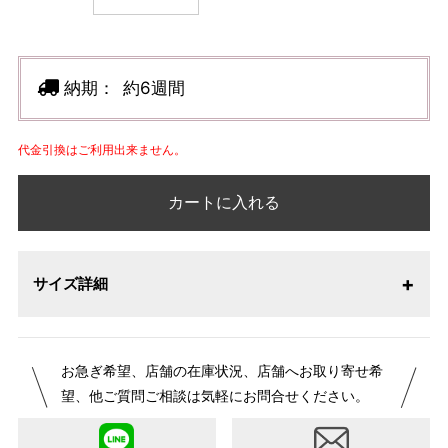
納期：
約6週間
代金引換はご利用出来ません。
カートに入れる
サイズ詳細
【サイズ表記変更のお知らせ】2026年1月23日より表記内容
お急ぎ希望、店舗の在庫状況、店舗へお取り寄せ希
が変更になりました。パターンオーダーは、お客様のお声か
望、他ご質問ご相談は気軽にお問合せください。
らよりお召しになりやすい寸法に変更いたしました。変更点
について詳細をお知りになりたい方はお問い合わせくださ