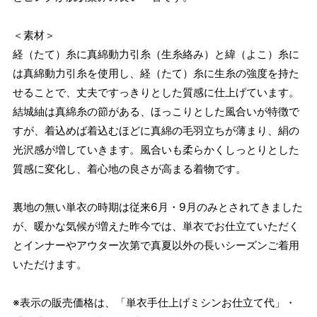
＜素材＞
経（たて）糸に真綿動力引糸（生糸絡み）と緯（よこ）糸に
は真綿動力引糸を使用し、経（たて）糸に生糸の強度を持た
せることで、丈夫ですっきりとした質感に仕上げています。
結城紬は真綿糸の節がある、ほっこりとした風合いが特徴で
すが、着込めば着込むほどに真綿の毛羽立ちが薄まり、絹の
光沢感が増していきます。風合いも柔らかくしっとりとした
質感に変化し、着心地の良さが高まる着物です。
裏地の無い単衣の時期は従来6月・9月のみとされてきました
が、暖かな気候が増えた昨今では、単衣でお仕立ていただく
とインナーやアウター次第で真夏以外の長いシーズンご着用
いただけます。
※表示の販売価格は、「単衣手仕上げミシンお仕立て代」・