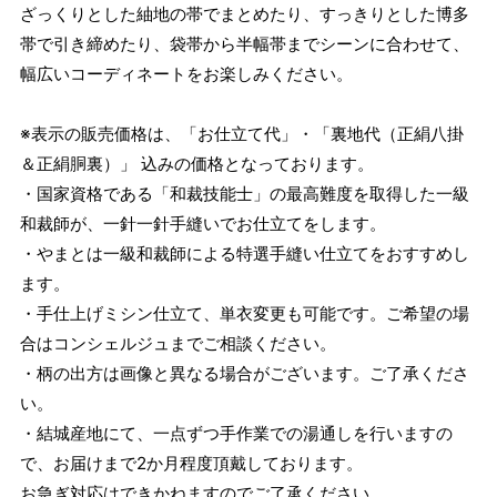
ざっくりとした紬地の帯でまとめたり、すっきりとした博多
帯で引き締めたり、袋帯から半幅帯までシーンに合わせて、
幅広いコーディネートをお楽しみください。
※表示の販売価格は、「お仕立て代」・「裏地代（正絹八掛
＆正絹胴裏）」 込みの価格となっております。
・国家資格である「和裁技能士」の最高難度を取得した一級
和裁師が、一針一針手縫いでお仕立てをします。
・やまとは一級和裁師による特選手縫い仕立てをおすすめし
ます。
・手仕上げミシン仕立て、単衣変更も可能です。ご希望の場
合はコンシェルジュまでご相談ください。
・柄の出方は画像と異なる場合がございます。ご了承くださ
い。
・結城産地にて、一点ずつ手作業での湯通しを行いますの
で、お届けまで2か月程度頂戴しております。
お急ぎ対応はできかねますのでご了承ください。