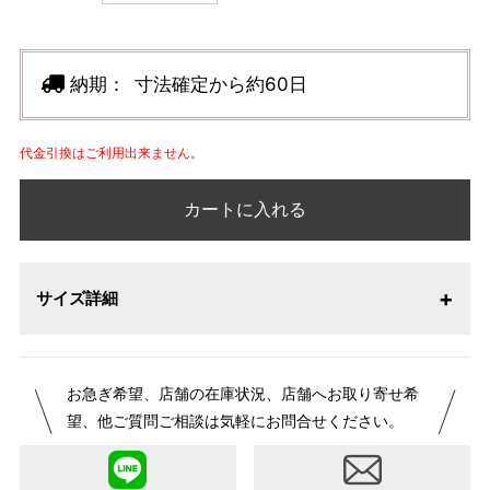
納期：
寸法確定から約60日
代金引換はご利用出来ません。
カートに入れる
サイズ詳細
【サイズ表記変更のお知らせ】2026年1月23日より表記内容
お急ぎ希望、店舗の在庫状況、店舗へお取り寄せ希
が変更になりました。パターンオーダーは、お客様のお声か
望、他ご質問ご相談は気軽にお問合せください。
らよりお召しになりやすい寸法に変更いたしました。変更点
について詳細をお知りになりたい方はお問い合わせくださ
い。