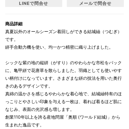
LINEで問合せ
メールで問合せ
商品詳細
真夏以外のオールシーズン着回しができる結城紬（つむぎ）
です。
絣手合動力機を使い、均一かつ精密に織り上げました。
シックな紫の地の縦絣（がすり）のやわらかな市松をバック
に、亀甲絣で花唐草を散らしました。羽織としても使いやす
い柄付けになっています。さまざまな絣の技法を用いた奥行
きのあるデザインです。
真綿の温かさを感じるやわらかな着心地で、結城紬特有のほ
っこりとやさしい印象を与える一枚は、着れば着るほど肌に
なじみ、表面の光沢感も増します。
創業110年以上を誇る産地問屋「奥順 (ワールド結城)」から
生まれた逸品です。