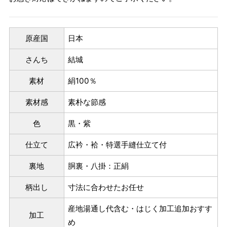
原産国
日本
さんち
結城
素材
絹100％
素材感
素朴な節感
色
黒・紫
仕立て
広衿・袷・特選手縫仕立て付
裏地
胴裏・八掛：正絹
パターンオーダー（弊社規定のS～LLサイズより、身長・
ヒップを目安にサイズをお選びいただく）
柄出し
寸法に合わせたお任せ
マイサイズでお仕立て（お客様の希望サイズでお仕立て）
産地湯通し代含む・はじく加工追加おすす
店舗で採寸（お近くの店舗でスタッフが採寸）
加工
め