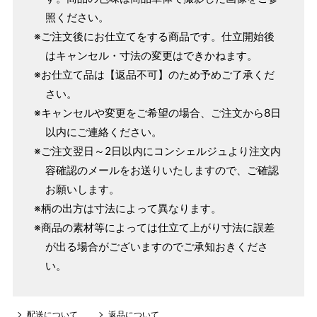
～160cm
照ください。
163cm
MW
～100cm
※ご注文後にお仕立てをする商品です。仕立開始後
4尺3寸
はキャンセル・寸法の変更はできかねます。
165cm
※お仕立て品は【返品不可】のため予めご了承くだ
L
～98cm
4尺3寸5分
さい。
～165cm
167cm
※キャンセルや変更をご希望の場合、ご注文から8日
LW
～105cm
4尺4寸
以内にご連絡ください。
※ご注文翌日～2日以内にコンシェルジュより注文内
169cm
LL
～170cm
～98cm
容確認のメールをお送りいたしますので、ご確認
4尺4寸5分
お願いします。
※柄の出方は寸法によって異なります。
1 寸法は鯨尺（くじらじゃく）寸法です。もともと鯨のひげ
※商品の素材等によっては仕立て上がり寸法に誤差
で作られた道具で測っていたので鯨尺と言います。
が出る場合がございますのでご承知おきくださ
単位：１尺＝約38cm １寸＝約3.8cm １分＝約0.38cm
い。
2 鯨尺寸法となりますので上表の cm はおおよその長さとな
ります。
3 反物の巾により表記の裄のサイズが出ない場合がございま
配送について
返品について