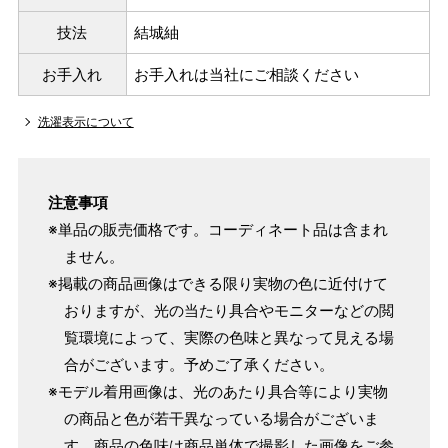
技法
結城紬
お手入れ
お手入れは当社にご相談ください
洗濯表示について
注意事項
※単品の販売価格です。コーディネート品は含まれ
ません。
サイズ
身長目安
ヒップ目安
身丈
※掲載の商品画像はできる限り実物の色に近付けて
153cm
S
～90cm
おりますが、光の当たり具合やモニターなどの閲
4尺5分
覧環境によって、実際の色味と異なって見える場
～155cm
155cm
合がございます。予めご了承ください。
SW
～95cm
4尺1寸
※モデル着用画像は、光のあたり具合等により実物
159cm
の商品と色が若干異なっている場合がございま
M
～95cm
す。商品の色味は商品単体で撮影した画像をご参
4尺2寸