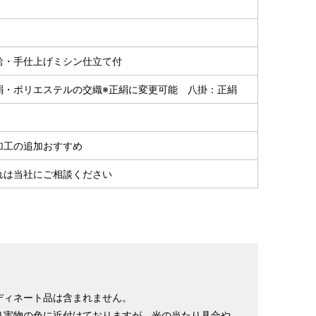
ヒップ目安
身丈
裄
袖丈
153cm
64cm
49cm
～90cm
4尺5分
1尺7寸
1尺3寸
袷・手仕上げミシン仕立て付
155cm
64cm
49cm
～95cm
絹・ポリエステルの交織※正絹に変更可能 八掛：正絹
4尺1寸
1尺7寸
1尺3寸
159cm
66cm
49cm
～95cm
4尺2寸
1尺7寸5分
1尺3寸
加工の追加おすすめ
163cm
68cm
49cm
～100cm
れは当社にご相談ください
4尺3寸
1尺8寸
1尺3寸
165cm
70cm
49cm
～98cm
4尺3寸5分
1尺8寸5分
1尺3寸
167cm
72cm
49cm
～105cm
4尺4寸
1尺9寸
1尺3寸
169cm
72cm
49cm
ディネート品は含まれません。
～98cm
り実物の色に近付けておりますが、光の当たり具合や
4尺4寸5分
1尺9寸
1尺3寸