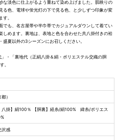
妙な淡色に仕上がるよう重ねて染め上げました。肌映りの
見る色、電球や蛍光灯の下で見る色、と少しずつ印象が変
ます。
面でも、名古屋帯や半巾帯でカジュアルダウンして着てい
楽しめます。裏地は、表地と色を合わせた共八掛付きの袷
・盛夏以外の3シーズンにお召しください。
S～LLサイズより、身長・ヒップを目安にサイズをお選び
代」・「裏地代（正絹八掛＆絹・ポリエステル交織の胴
様の希望サイズでお仕立て）
ます。
スタッフが採寸）
京都）
八掛】絹100％ 【胴裏】経糸/絹100% 緯糸/ポリエス
0%
光沢感