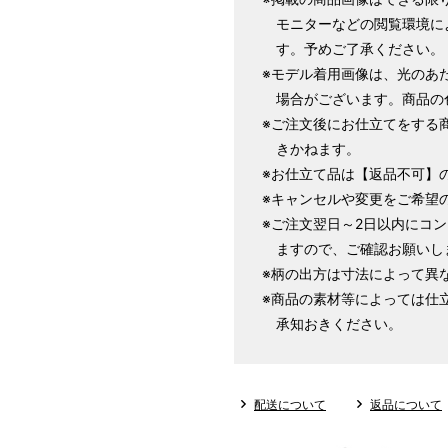
モニターなどの閲覧環境に
す。予めご了承ください。
1 寸法は鯨尺（くじらじゃく）
※モデル着用画像は、光のあ
で鯨尺と言います。
場合がございます。商品の
単位：１尺＝約38cm １寸＝約3
※ご注文後にお仕立てをする
2 鯨尺寸法となりますので上表の
きかねます。
3 反物の巾により表記の裄のサ
※お仕立て品は【返品不可】
とさせていただきます。
※キャンセルや変更をご希望
※ご注文翌日～2日以内にコ
ますので、ご確認お願いし
※柄の出方は寸法によって異
※商品の素材等によっては仕
承知おきください。
配送について
返品について