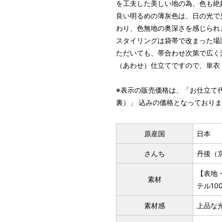
を工夫した美しい地の為、色も絶
良い明るめの薄灰色は、日の光で
わり、色無地の奥深さを感じられ
スタイリングは袋帯で改まった場
ただいても、帯合わせ次第で広く
（あわせ）仕立てですので、単衣
パターンオーダー（弊社規定の
いただく）
※表示の販売価格は、「お仕立て
マイサイズでお仕立て（お客
裏）」 込みの価格となっており
店舗で採寸（お近くの店舗で
原産国
日本
さんち
丹後（
【表地・
素材
テル10
素材感
上品な