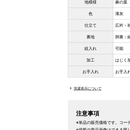
地模様
麻の葉
サイズ
身長目安
色
薄灰
S
仕立て
広衿・
～155cm
SW
裏地
胴裏：
紋入れ
可能
M
加工
はじく
～160cm
MW
お手入れ
お手入
洗濯表示について
L
～165cm
LW
注意事項
※単品の販売価格です。コー
LL
～170cm
※掲載の商品画像はできる限