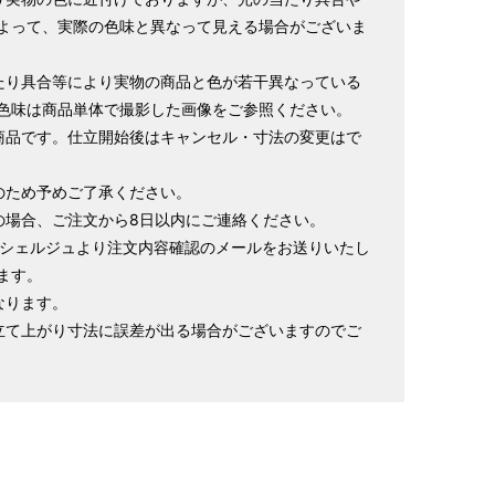
よって、実際の色味と異なって見える場合がございま
寸法です。もともと鯨のひげで作られた道具で測っていたの
たり具合等により実物の商品と色が若干異なっている
色味は商品単体で撮影した画像をご参照ください。
.8cm １分＝約0.38cm
商品です。仕立開始後はキャンセル・寸法の変更はで
 cm はおおよその長さとなります。
イズが出ない場合がございます。その際は、目一杯での寸法
のため予めご了承ください。
の場合、ご注文から8日以内にご連絡ください。
ンシェルジュより注文内容確認のメールをお送りいたし
ます。
なります。
立て上がり寸法に誤差が出る場合がございますのでご