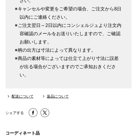
さい。
単位：１尺＝約38cm １寸＝約3.8cm １分＝約0.38cm
※キャンセルや変更をご希望の場合、ご注文から8日
2 鯨尺寸法となりますので上表の cm はおおよその長さとな
以内にご連絡ください。
ります。
※ご注文翌日～2日以内にコンシェルジュより注文内
3 反物の巾により表記の裄のサイズが出ない場合がございま
容確認のメールをお送りいたしますので、ご確認
す。その際は、目一杯での寸法とさせていただきます。
お願いします。
※柄の出方は寸法によって異なります。
※商品の素材等によっては仕立て上がり寸法に誤差
が出る場合がございますのでご承知おきくださ
い。
配送について
返品について
シェアする
コーディネート品