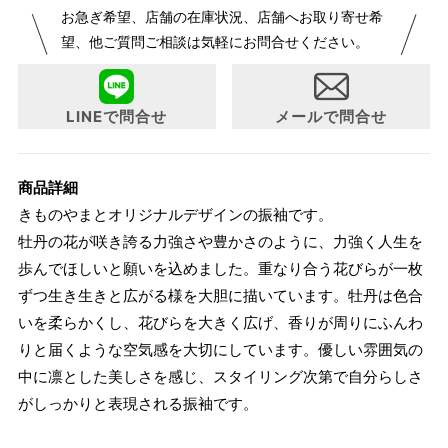
お急ぎ希望、店舗の在庫状況、店舗へお取り寄せ希
が変更になりました。パターンオーダーは、お客様のお声か
望、他ご質問ご相談は気軽にお問合せください。
らよりお召しになりやすい寸法に変更いたしました。変更点
について詳細をお知りになりたい方はお問い合わせくださ
い。
LINEで問合せ
メールで問合せ
商品詳細
きものやまとオリジナルデザインの振袖です。
牡丹の花が咲き誇る力強さや豊かさのように、力強く人生を
歩んでほしいと願いを込めました。重なり合う花びらが一枚
ずつ生き生きと広がる様を大胆に描いています。牡丹は色合
いを柔らかくし、花びらを大きく広げ、香りが周りにふんわ
りと届くような空気感を大切にしています。優しい雰囲気の
中に凛とした美しさを感じ、スタイリング次第で自分らしさ
がしっかりと表現される振袖です。