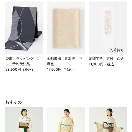
入荷待ち
店舗一覧はこちら
袋帯 ラッピング 紺
金彩帯揚 青海波 亜
刺繍半衿 更紗 白金
（ご予約受注品）
麻色
11,000円（税込）
53,900円（税込）
17,600円（税込）
おすすめ