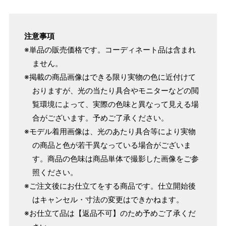
154cm
SW
～95cm
4尺1寸
注意事項
159cm
M
～95cm
※単品の販売価格です。コーディネート品は含まれ
4尺2寸
～160cm
ません。
163cm
MW
～100cm
※掲載の商品画像はできる限り実物の色に近付けて
4尺3寸
おりますが、光の当たり具合やモニターなどの閲
165cm
覧環境によって、実際の色味と異なって見える場
L
～98cm
4尺3寸5分
合がございます。予めご了承ください。
～165cm
167cm
※モデル着用画像は、光のあたり具合等により実物
LW
～105cm
の商品と色が若干異なっている場合がございま
4尺4寸
す。商品の色味は商品単体で撮影した画像をご参
170cm
LL
～170cm
～98cm
照ください。
4尺4寸5分
※ご注文後にお仕立てをする商品です。仕立開始後
はキャンセル・寸法の変更はできかねます。
1 寸法は鯨尺（くじらじゃく）寸法です。もともと鯨のひげ
※お仕立て品は【返品不可】のため予めご了承くだ
で作られた道具で測っていたので鯨尺と言います。