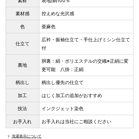
素材
表地/絹100％
ヒップを目安にサイズをお選びいただく）
素材感
控えめな光沢感
マイサイズでお仕立て（お客様の希望サイズでお仕立て）
店舗で採寸（お近くの店舗でスタッフが採寸）
色
亜麻色
広衿・振袖仕立て・手仕上げミシン仕立て
仕立て
付
胴裏：絹・ポリエステルの交織※正絹に変
裏地
更可能 八掛：正絹
柄出し
柄出し優先の仕立て
加工
はじく加工の追加がおすすめ
技法
インクジェット染色
サイズ
身長目安
ヒップ目安
身丈
お手入れ
お手入れは当社にご相談ください
153cm
S
～85cm
4尺5分
洗濯表示について
～155cm