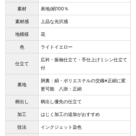
ヒップを目安にサイズをお選びいただく）
素材
表地/絹100％
マイサイズでお仕立て（お客様の希望サイズでお仕立て）
素材感
上品な光沢感
店舗で採寸（お近くの店舗でスタッフが採寸）
地模様
花
色
ライトイエロー
広衿・振袖仕立て・手仕上げミシン仕立て
仕立て
付
胴裏：絹・ポリエステルの交織※正絹に変
裏地
更可能 八掛：正絹
柄出し
柄出し優先の仕立て
サイズ
身長目安
ヒップ目安
身丈
加工
はじく加工の追加がおすすめ
153cm
S
～85cm
技法
インクジェット染色
4尺5分
～155cm