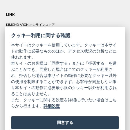
LINK
KIMONO ARCH オンラインストア
Y. & SONS オンラインストア
クッキー利用に関する確認
本サイトはクッキーを使用しています。クッキーは本サイ
トの動作に必要なもののほか、アクセス状況の分析などに
使われます。
きものやまと振
本サイトのお客様は「同意する」または「拒否する」を選
コーポレート
袖
ぶことができ、同意した場合は全てのクッキーが利用さ
サイト
サイト
れ、拒否した場合は本サイトの動作に必要なクッキー以外
の使用を制限することができます。お客様が同意しない限
ニュースレター
ご利用案内
り本サイトの動作に必要最小限のクッキー以外が利用され
お問い合わせ
よくある質問
ることはありません。
プライバシーポリシー
特定商取引法に基づく表記
また、クッキーに関する設定を詳細に行いたい場合はこち
ご利用規約
らから行えます。
詳細設定
同意する