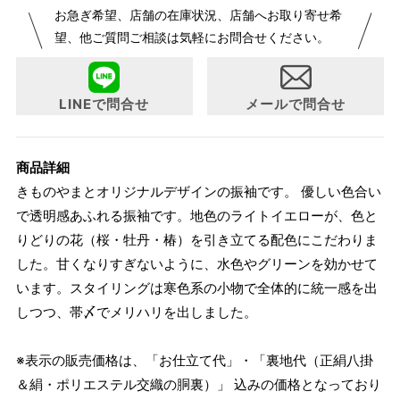
お急ぎ希望、店舗の在庫状況、店舗へお取り寄せ希
が変更になりました。パターンオーダーは、お客様のお声か
望、他ご質問ご相談は気軽にお問合せください。
らよりお召しになりやすい寸法に変更いたしました。変更点
について詳細をお知りになりたい方はお問い合わせくださ
い。
LINEで問合せ
メールで問合せ
商品詳細
きものやまとオリジナルデザインの振袖です。 優しい色合い
で透明感あふれる振袖です。地色のライトイエローが、色と
りどりの花（桜・牡丹・椿）を引き立てる配色にこだわりま
した。甘くなりすぎないように、水色やグリーンを効かせて
います。スタイリングは寒色系の小物で全体的に統一感を出
しつつ、帯〆でメリハリを出しました。
※表示の販売価格は、「お仕立て代」・「裏地代（正絹八掛
＆絹・ポリエステル交織の胴裏）」 込みの価格となっており