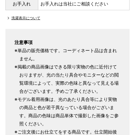
154cm
お手入れ
お手入れは当社にご相談ください
SW
～95cm
4尺1寸
洗濯表示について
159cm
M
～95cm
4尺2寸
～160cm
163cm
注意事項
MW
～100cm
4尺3寸
※単品の販売価格です。コーディネート品は含まれ
ません。
165cm
L
～98cm
※掲載の商品画像はできる限り実物の色に近付けて
4尺3寸5分
～165cm
おりますが、光の当たり具合やモニターなどの閲
167cm
LW
～105cm
覧環境によって、実際の色味と異なって見える場
4尺4寸
合がございます。予めご了承ください。
170cm
※モデル着用画像は、光のあたり具合等により実物
LL
～170cm
～98cm
4尺4寸5分
の商品と色が若干異なっている場合がございま
す。商品の色味は商品単体で撮影した画像をご参
照ください。
1 寸法は鯨尺（くじらじゃく）寸法です。もともと鯨のひげ
※ご注文後にお仕立てをする商品です。仕立開始後
で作られた道具で測っていたので鯨尺と言います。