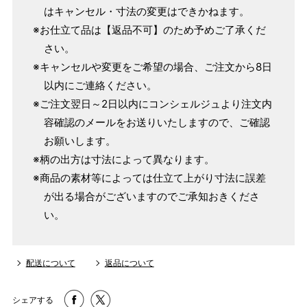
はキャンセル・寸法の変更はできかねます。
単位：１尺＝約38cm １寸＝約3.8cm １分＝約0.38cm
※お仕立て品は【返品不可】のため予めご了承くだ
2 鯨尺寸法となりますので上表の cm はおおよその長さとな
さい。
ります。
※キャンセルや変更をご希望の場合、ご注文から8日
3 反物の巾により表記の裄のサイズが出ない場合がございま
以内にご連絡ください。
す。その際は、目一杯での寸法とさせていただきます。
※ご注文翌日～2日以内にコンシェルジュより注文内
容確認のメールをお送りいたしますので、ご確認
お願いします。
※柄の出方は寸法によって異なります。
※商品の素材等によっては仕立て上がり寸法に誤差
が出る場合がございますのでご承知おきくださ
い。
配送について
返品について
シェアする