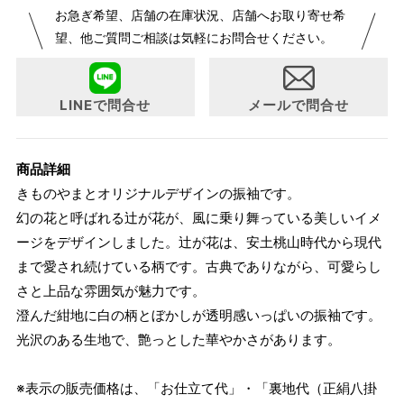
お急ぎ希望、店舗の在庫状況、店舗へお取り寄せ希
が変更になりました。パターンオーダーは、お客様のお声か
望、他ご質問ご相談は気軽にお問合せください。
らよりお召しになりやすい寸法に変更いたしました。変更点
について詳細をお知りになりたい方はお問い合わせくださ
い。
LINEで問合せ
メールで問合せ
商品詳細
きものやまとオリジナルデザインの振袖です。
幻の花と呼ばれる辻が花が、風に乗り舞っている美しいイメ
ージをデザインしました。辻が花は、安土桃山時代から現代
まで愛され続けている柄です。古典でありながら、可愛らし
さと上品な雰囲気が魅力です。
澄んだ紺地に白の柄とぼかしが透明感いっぱいの振袖です。
光沢のある生地で、艶っとした華やかさがあります。
※表示の販売価格は、「お仕立て代」・「裏地代（正絹八掛