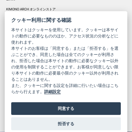
KIMONO ARCH オンラインストア
Y. & SONS オンラインストア
クッキー利用に関する確認
本サイトはクッキーを使用しています。クッキーは本サイ
トの動作に必要なもののほか、アクセス状況の分析などに
使われます。
きものやまと振
本サイトのお客様は「同意する」または「拒否する」を選
コーポレート
袖
ぶことができ、同意した場合は全てのクッキーが利用さ
サイト
サイト
れ、拒否した場合は本サイトの動作に必要なクッキー以外
の使用を制限することができます。お客様が同意しない限
ニュースレター
ご利用案内
り本サイトの動作に必要最小限のクッキー以外が利用され
お問い合わせ
よくある質問
ることはありません。
プライバシーポリシー
特定商取引法に基づく表記
また、クッキーに関する設定を詳細に行いたい場合はこち
ご利用規約
らから行えます。
詳細設定
同意する
拒否する
© 2019 YAMATO CO, LTD.
当サイトの情報を転載、複製、改変等は禁止いたします