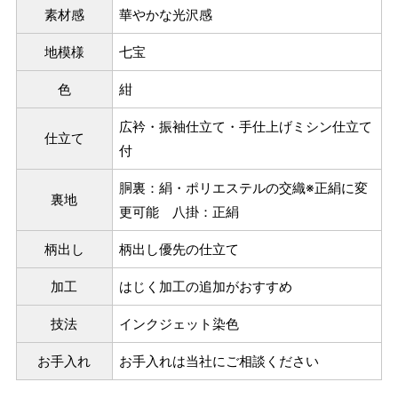
素材感
華やかな光沢感
ヒップを目安にサイズをお選びいただく）
マイサイズでお仕立て（お客様の希望サイズでお仕立て）
地模様
七宝
店舗で採寸（お近くの店舗でスタッフが採寸）
色
紺
広衿・振袖仕立て・手仕上げミシン仕立て
仕立て
付
胴裏：絹・ポリエステルの交織※正絹に変
裏地
更可能 八掛：正絹
柄出し
柄出し優先の仕立て
加工
はじく加工の追加がおすすめ
技法
インクジェット染色
サイズ
身長目安
ヒップ目安
身丈
153cm
お手入れ
お手入れは当社にご相談ください
S
～85cm
4尺5分
～155cm