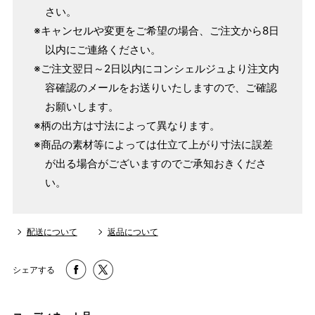
さい。
単位：１尺＝約38cm １寸＝約3.8cm １分＝約0.38cm
※キャンセルや変更をご希望の場合、ご注文から8日
2 鯨尺寸法となりますので上表の cm はおおよその長さとな
以内にご連絡ください。
ります。
※ご注文翌日～2日以内にコンシェルジュより注文内
3 反物の巾により表記の裄のサイズが出ない場合がございま
容確認のメールをお送りいたしますので、ご確認
す。その際は、目一杯での寸法とさせていただきます。
お願いします。
※柄の出方は寸法によって異なります。
※商品の素材等によっては仕立て上がり寸法に誤差
が出る場合がございますのでご承知おきくださ
い。
配送について
返品について
シェアする