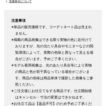
洗濯表示について
154cm
SW
～95cm
4尺1寸
159cm
注意事項
M
～95cm
4尺2寸
※単品の販売価格です。コーディネート品は含まれ
～160cm
163cm
ません。
MW
～100cm
4尺3寸
※掲載の商品画像はできる限り実物の色に近付けて
おりますが、光の当たり具合やモニターなどの閲
165cm
L
～98cm
覧環境によって、実際の色味と異なって見える場
4尺3寸5分
～165cm
合がございます。予めご了承ください。
167cm
LW
～105cm
※モデル着用画像は、光のあたり具合等により実物
4尺4寸
の商品と色が若干異なっている場合がございま
170cm
す。商品の色味は商品単体で撮影した画像をご参
LL
～170cm
～98cm
4尺4寸5分
照ください。
※ご注文後にお仕立てをする商品です。仕立開始後
はキャンセル・寸法の変更はできかねます。
1 寸法は鯨尺（くじらじゃく）寸法です。もともと鯨のひげ
※お仕立て品は【返品不可】のため予めご了承くだ
で作られた道具で測っていたので鯨尺と言います。