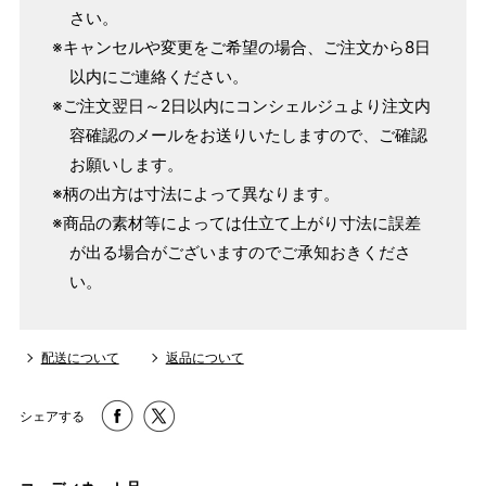
さい。
単位：１尺＝約38cm １寸＝約3.8cm １分＝約0.38cm
※キャンセルや変更をご希望の場合、ご注文から8日
2 鯨尺寸法となりますので上表の cm はおおよその長さとな
以内にご連絡ください。
ります。
※ご注文翌日～2日以内にコンシェルジュより注文内
3 反物の巾により表記の裄のサイズが出ない場合がございま
容確認のメールをお送りいたしますので、ご確認
す。その際は、目一杯での寸法とさせていただきます。
お願いします。
※柄の出方は寸法によって異なります。
※商品の素材等によっては仕立て上がり寸法に誤差
が出る場合がございますのでご承知おきくださ
い。
配送について
返品について
シェアする