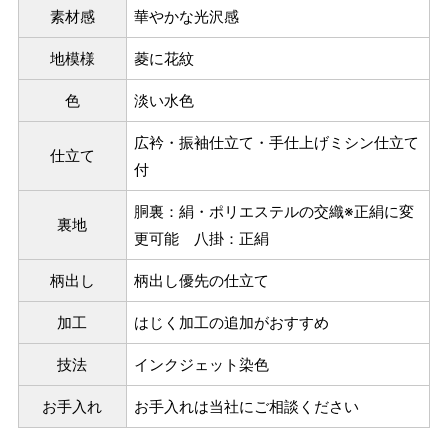
素材感
華やかな光沢感
ヒップを目安にサイズをお選びいただく）
マイサイズでお仕立て（お客様の希望サイズでお仕立て）
地模様
菱に花紋
店舗で採寸（お近くの店舗でスタッフが採寸）
色
淡い水色
広衿・振袖仕立て・手仕上げミシン仕立て
仕立て
付
胴裏：絹・ポリエステルの交織※正絹に変
裏地
更可能 八掛：正絹
柄出し
柄出し優先の仕立て
加工
はじく加工の追加がおすすめ
技法
インクジェット染色
サイズ
身長目安
ヒップ目安
身丈
153cm
お手入れ
お手入れは当社にご相談ください
S
～85cm
4尺5分
～155cm