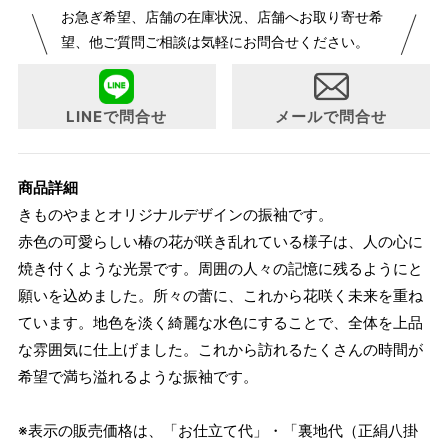
お急ぎ希望、店舗の在庫状況、店舗へお取り寄せ希
が変更になりました。パターンオーダーは、お客様のお声か
望、他ご質問ご相談は気軽にお問合せください。
らよりお召しになりやすい寸法に変更いたしました。変更点
について詳細をお知りになりたい方はお問い合わせくださ
い。
LINEで問合せ
メールで問合せ
商品詳細
きものやまとオリジナルデザインの振袖です。
赤色の可愛らしい椿の花が咲き乱れている様子は、人の心に
焼き付くような光景です。周囲の人々の記憶に残るようにと
願いを込めました。所々の蕾に、これから花咲く未来を重ね
ています。地色を淡く綺麗な水色にすることで、全体を上品
な雰囲気に仕上げました。これから訪れるたくさんの時間が
希望で満ち溢れるような振袖です。
※表示の販売価格は、「お仕立て代」・「裏地代（正絹八掛