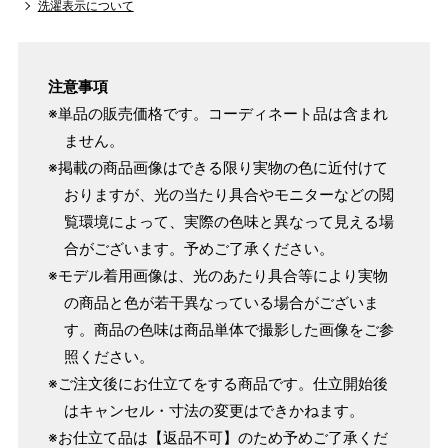
洗濯表示について
154cm
SW
～95cm
4尺1寸
159cm
注意事項
M
～95cm
4尺2寸
※単品の販売価格です。コーディネート品は含まれ
～160cm
163cm
ません。
MW
～100cm
4尺3寸
※掲載の商品画像はできる限り実物の色に近付けて
おりますが、光の当たり具合やモニターなどの閲
165cm
L
～98cm
覧環境によって、実際の色味と異なって見える場
4尺3寸5分
～165cm
合がございます。予めご了承ください。
167cm
LW
～105cm
※モデル着用画像は、光のあたり具合等により実物
4尺4寸
の商品と色が若干異なっている場合がございま
170cm
す。商品の色味は商品単体で撮影した画像をご参
LL
～170cm
～98cm
4尺4寸5分
照ください。
※ご注文後にお仕立てをする商品です。仕立開始後
はキャンセル・寸法の変更はできかねます。
1 寸法は鯨尺（くじらじゃく）寸法です。もともと鯨のひげ
※お仕立て品は【返品不可】のため予めご了承くだ
で作られた道具で測っていたので鯨尺と言います。