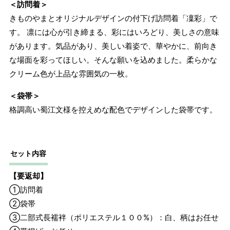
＜訪問着＞
きものやまとオリジナルデザインの付下げ訪問着「凜彩」で
す。 凛には心が引き締まる、彩にはいろどり、美しさの意味
があります。気品があり、美しい着姿で、華やかに、前向き
な場面を彩ってほしい。そんな願いを込めました。柔らかな
クリーム色が上品な雰囲気の一枚。
＜袋帯＞
格調高い蜀江文様を控えめな配色でデザインした袋帯です。
セット内容
【要返却】
①訪問着
②袋帯
③二部式長襦袢（ポリエステル１００%）：白、柄はお任せ