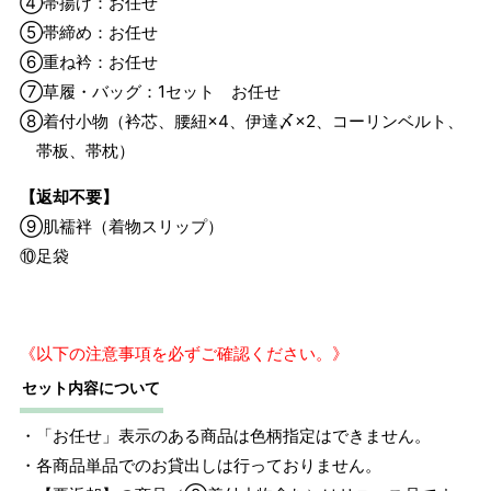
④帯揚げ：お任せ
⑤帯締め：お任せ
⑥重ね衿：お任せ
⑦草履・バッグ：1セット お任せ
⑧着付小物（衿芯、腰紐×4、伊達〆×2、コーリンベルト、
帯板、帯枕）
【返却不要】
⑨肌襦袢（着物スリップ）
⑩足袋
《以下の注意事項を必ずご確認ください。》
セット内容について
サイズ
身長目安
ヒップ目安
身丈
・「お任せ」表示のある商品は色柄指定はできません。
約158cm
M
～158cm
～95cm
・各商品単品でのお貸出しは行っておりません。
4尺1寸