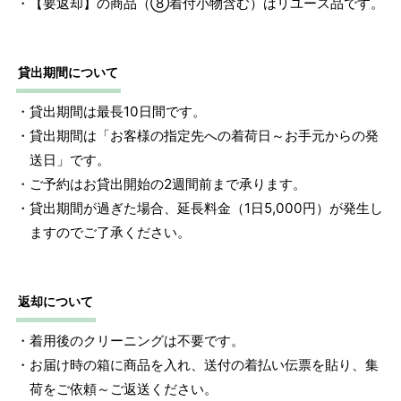
・【要返却】の商品（⑧着付小物含む）はリユース品です。
1 寸法は鯨尺（くじらじゃく）寸法です。もともと鯨のひげ
で作られた道具で測っていたので鯨尺と言います。
貸出期間について
単位：１尺＝約38cm １寸＝約3.8cm １分＝約0.38cm
・貸出期間は最長10日間です。
2 鯨尺寸法となりますので上表の cm はおおよその長さとな
・貸出期間は「お客様の指定先への着荷日～お手元からの発
ります。
送日」です。
・ご予約はお貸出開始の2週間前まで承ります。
・貸出期間が過ぎた場合、延長料金（1日5,000円）が発生し
ますのでご了承ください。
返却について
・着用後のクリーニングは不要です。
・お届け時の箱に商品を入れ、送付の着払い伝票を貼り、集
荷をご依頼～ご返送ください。