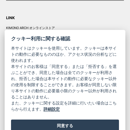
LINK
KIMONO ARCH オンラインストア
Y. & SONS オンラインストア
クッキー利用に関する確認
本サイトはクッキーを使用しています。クッキーは本サイ
トの動作に必要なもののほか、アクセス状況の分析などに
使われます。
きものやまと振
本サイトのお客様は「同意する」または「拒否する」を選
コーポレート
袖
ぶことができ、同意した場合は全てのクッキーが利用さ
れ、拒否した場合は本サイトの動作に必要なクッキー以外
サイト
サイト
の使用を制限することができます。お客様が同意しない限
ニュースレター
ご利用案内
り本サイトの動作に必要最小限のクッキー以外が利用され
お問い合わせ
よくある質問
ることはありません。
プライバシーポリシー
特定商取引法に基づく表記
また、クッキーに関する設定を詳細に行いたい場合はこち
ご利用規約
らから行えます。
詳細設定
同意する