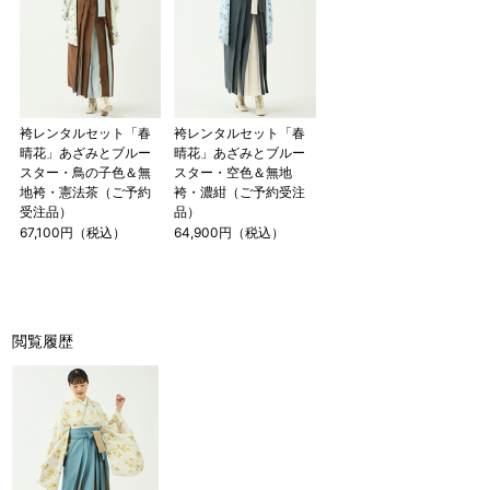
袴レンタルセット「春
袴レンタルセット「春
晴花」あざみとブルー
晴花」あざみとブルー
スター・鳥の子色＆無
スター・空色＆無地
地袴・憲法茶（ご予約
袴・濃紺（ご予約受注
受注品）
品）
67,100円（税込）
64,900円（税込）
閲覧履歴