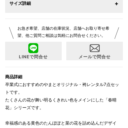
サイズ詳細
セット内容
お急ぎ希望、店舗の在庫状況、店舗へお取り寄せ希
フリーサイズ
望、他ご質問ご相談は気軽にお問合せください。
着物（二尺袖）
身丈：109cm 裄丈：68cm 袖丈：76cm ジャ
ストサイズは身長160cmです。
LINEで問合せ
メールで問合せ
3サイズよりお選びいただけます。
袴の紐下丈の寸
サイズ
身長目安
商品詳細
法
卒業式におすすめのやまとオリジナル・袴レンタル7点セッ
145cm～
S
87cm
トです。
袴
153cm
たくさんの花が舞い明るくきれい色をメインにした「春晴
153cm～
花」シリーズです。
M
91cm
160cm
160cm～
幸福感のある黄色のたんぽぽと菜の花を詰め込んだデザイ
L
95cm