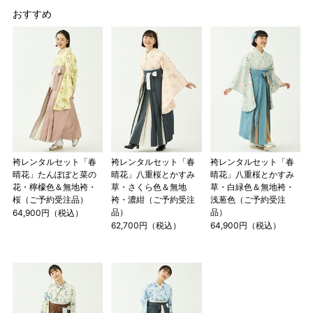
おすすめ
袴レンタルセット「春
袴レンタルセット「春
袴レンタルセット「春
晴花」たんぽぽと菜の
晴花」八重桜とかすみ
晴花」八重桜とかすみ
花・檸檬色＆無地袴・
草・さくら色＆無地
草・白緑色＆無地袴・
桜（ご予約受注品）
袴・濃紺（ご予約受注
浅葱色（ご予約受注
品）
品）
64,900円（税込）
62,700円（税込）
64,900円（税込）