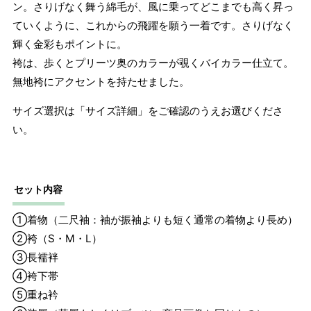
ン。さりげなく舞う綿毛が、風に乗ってどこまでも高く昇っ
165cm
ていくように、これからの飛躍を願う一着です。さりげなく
長襦袢
着物に合わせた寸法
輝く金彩もポイントに。
袴下帯
フリーサイズ
袴は、歩くとプリーツ奥のカラーが覗くバイカラー仕立て。
重ね衿
フリーサイズ
無地袴にアクセントを持たせました。
装履セット
フリーサイズ（23.0cm～24.0cm
サイズ選択は「サイズ詳細」をご確認のうえお選びくださ
の場合
目安）
い。
選択欄よりサイズをお選びくださ
履物
ブーツがセ
い。
ットの場合
22.5cm～24.5cm（0.5cm刻みでご
セット内容
用意）
①着物（二尺袖：袖が振袖よりも短く通常の着物より長め）
着付小物
フリーサイズ
②袴（S・M・L）
③長襦袢
④袴下帯
⑤重ね衿