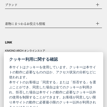
ブランド
着物にまつわるお役立ち情報
LINK
KIMONO ARCH オンラインストア
Y. & SONS オンラインストア
クッキー利用に関する確認
本サイトはクッキーを使用しています。クッキーは本サイ
トの動作に必要なもののほか、アクセス状況の分析などに
使われます。
きものやまと振
本サイトのお客様は「同意する」または「拒否する」を選
コーポレート
袖
ぶことができ、同意した場合は全てのクッキーが利用さ
れ、拒否した場合は本サイトの動作に必要なクッキー以外
サイト
サイト
の使用を制限することができます。お客様が同意しない限
ニュースレター
ご利用案内
り本サイトの動作に必要最小限のクッキー以外が利用され
お問い合わせ
よくある質問