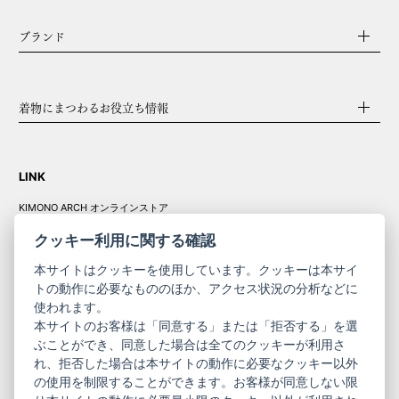
ブランド
着物にまつわるお役立ち情報
LINK
KIMONO ARCH オンラインストア
Y. & SONS オンラインストア
クッキー利用に関する確認
本サイトはクッキーを使用しています。クッキーは本サイ
トの動作に必要なもののほか、アクセス状況の分析などに
使われます。
きものやまと振
本サイトのお客様は「同意する」または「拒否する」を選
コーポレート
袖
ぶことができ、同意した場合は全てのクッキーが利用さ
サイト
サイト
れ、拒否した場合は本サイトの動作に必要なクッキー以外
の使用を制限することができます。お客様が同意しない限
ニュースレター
ご利用案内