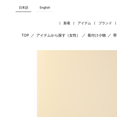
日本語
English
新着
アイテム
ブランド
TOP
／
アイテムから探す（女性）
／
着付け小物
／
帯