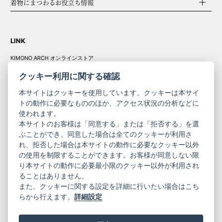
着物にまつわるお役立ち情報
LINK
KIMONO ARCH オンラインストア
Y. & SONS オンラインストア
クッキー利用に関する確認
本サイトはクッキーを使用しています。クッキーは本サイ
トの動作に必要なもののほか、アクセス状況の分析などに
使われます。
きものやまと振
本サイトのお客様は「同意する」または「拒否する」を選
コーポレート
袖
ぶことができ、同意した場合は全てのクッキーが利用さ
れ、拒否した場合は本サイトの動作に必要なクッキー以外
サイト
サイト
の使用を制限することができます。お客様が同意しない限
ニュースレター
ご利用案内
り本サイトの動作に必要最小限のクッキー以外が利用され
お問い合わせ
よくある質問
ることはありません。
プライバシーポリシー
特定商取引法に基づく表記
また、クッキーに関する設定を詳細に行いたい場合はこち
ご利用規約
らから行えます。
詳細設定