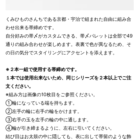
くみひものさんちである京都・宇治で組まれた自由に組み合
わせ出来る帯締めです。
自分好みの帯〆がカスタムできる、帯〆パレットは全部で49
通りの組み合わせが楽しめます。表裏で色が異なるため、そ
の日の気分でスタイリングにアクセントを添えます。
※２本一組で使用する帯締めです。
１本では使用出来ないため、同じシリーズを２本以上でご注
文ください。
※組み方は画像の10枚目をご参照ください。
①輪になっている端を持ちます。
②左手の輪に右手の輪をかけます。
③右手の玉を左手の輪の中に通します。
④輪が引き締まるように、左右に引いてください。
結び目はお太鼓の中に隠しても、表に出して帯留のような飾