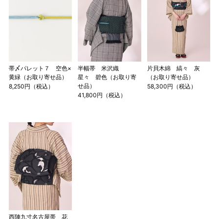
帯〆パレット７ 空色×
半幅帯 米沢織
片貝木綿 縞々 灰
黄緑（お取り寄せ品）
星々 碧色（お取り寄
（お取り寄せ品）
せ品）
8,250円（税込）
58,300円（税込）
41,800円（税込）
西陣九寸名古屋帯 花