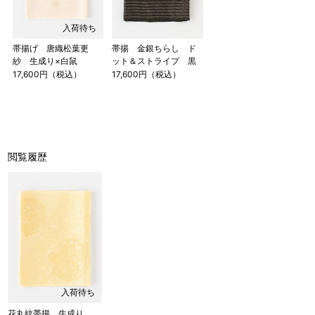
入荷待ち
帯揚げ 唐織松葉更
帯揚 金銀ちらし ド
紗 生成り×白鼠
ット＆ストライプ 黒
17,600円（税込）
17,600円（税込）
閲覧履歴
入荷待ち
花丸紋帯揚 生成り