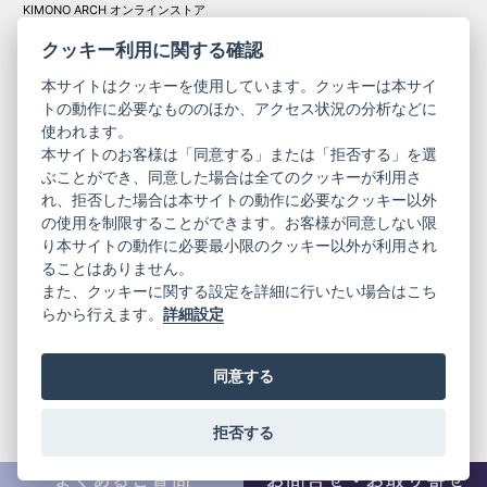
KIMONO ARCH オンラインストア
Y. & SONS オンラインストア
クッキー利用に関する確認
本サイトはクッキーを使用しています。クッキーは本サイ
トの動作に必要なもののほか、アクセス状況の分析などに
使われます。
きものやまと振
本サイトのお客様は「同意する」または「拒否する」を選
コーポレート
袖
ぶことができ、同意した場合は全てのクッキーが利用さ
サイト
サイト
れ、拒否した場合は本サイトの動作に必要なクッキー以外
の使用を制限することができます。お客様が同意しない限
ニュースレター
ご利用案内
り本サイトの動作に必要最小限のクッキー以外が利用され
お問い合わせ
よくある質問
ることはありません。
プライバシーポリシー
特定商取引法に基づく表記
また、クッキーに関する設定を詳細に行いたい場合はこち
ご利用規約
らから行えます。
詳細設定
同意する
拒否する
© 2019 YAMATO CO, LTD.
当サイトの情報を転載、複製、改変等は禁止いたします