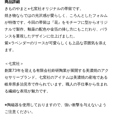
商品詳細
きものやまと×七窯社オリジナルの帯留です。
焼き物ならではの光沢感が愛らしく、ころんとしたフォルム
が特徴です。今回の帯留は『花』をモチーフに型からオリジ
ナルで製作。釉薬の配色や金箔の挿し方にもこだわり、バラ
ンスを重視したデザインに仕上げました。
紫×ラベンダーのリースが可愛らしくも上品な雰囲気を添え
ます。
＜七窯社＞
創業73年を迎える有限会社鈴研陶業が展開する美濃焼のアク
セサリーブランド。七窯社のアイテムは美濃焼の産地である
岐阜県多治見市で作られています。職人の手仕事から生まれ
る繊細な表現が魅力です。
※陶磁器を使用しておりますので、強い衝撃を与えないよう
ご注意ください。