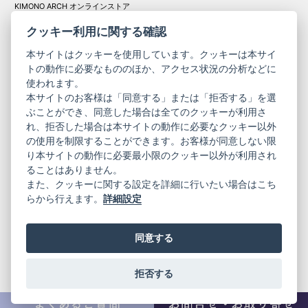
KIMONO ARCH オンラインストア
Y. & SONS オンラインストア
クッキー利用に関する確認
本サイトはクッキーを使用しています。クッキーは本サイ
トの動作に必要なもののほか、アクセス状況の分析などに
使われます。
きものやまと振
本サイトのお客様は「同意する」または「拒否する」を選
コーポレート
袖
ぶことができ、同意した場合は全てのクッキーが利用さ
サイト
サイト
れ、拒否した場合は本サイトの動作に必要なクッキー以外
の使用を制限することができます。お客様が同意しない限
ニュースレター
ご利用案内
り本サイトの動作に必要最小限のクッキー以外が利用され
お問い合わせ
よくある質問
ることはありません。
プライバシーポリシー
特定商取引法に基づく表記
また、クッキーに関する設定を詳細に行いたい場合はこち
ご利用規約
らから行えます。
詳細設定
同意する
拒否する
© 2019 YAMATO CO, LTD.
当サイトの情報を転載、複製、改変等は禁止いたします