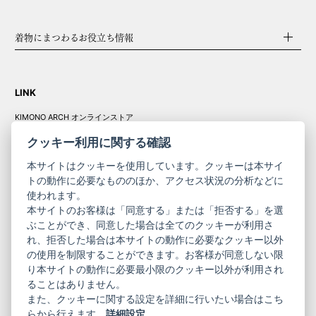
着物にまつわるお役立ち情報
LINK
KIMONO ARCH オンラインストア
Y. & SONS オンラインストア
クッキー利用に関する確認
本サイトはクッキーを使用しています。クッキーは本サイ
トの動作に必要なもののほか、アクセス状況の分析などに
使われます。
きものやまと振
本サイトのお客様は「同意する」または「拒否する」を選
コーポレート
袖
ぶことができ、同意した場合は全てのクッキーが利用さ
れ、拒否した場合は本サイトの動作に必要なクッキー以外
サイト
サイト
の使用を制限することができます。お客様が同意しない限
ニュースレター
ご利用案内
り本サイトの動作に必要最小限のクッキー以外が利用され
お問い合わせ
よくある質問
ることはありません。
プライバシーポリシー
特定商取引法に基づく表記
また、クッキーに関する設定を詳細に行いたい場合はこち
ご利用規約
らから行えます。
詳細設定