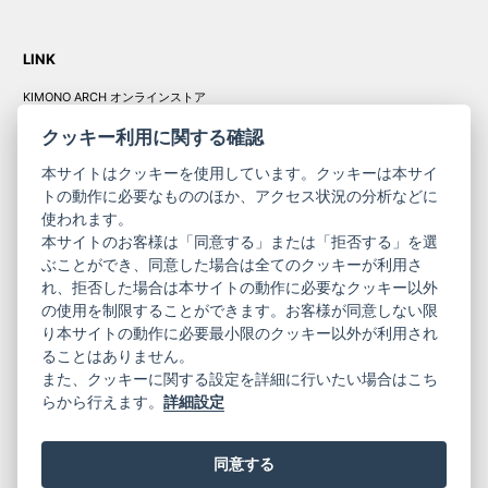
LINK
KIMONO ARCH オンラインストア
Y. & SONS オンラインストア
クッキー利用に関する確認
本サイトはクッキーを使用しています。クッキーは本サイ
トの動作に必要なもののほか、アクセス状況の分析などに
使われます。
きものやまと振
本サイトのお客様は「同意する」または「拒否する」を選
コーポレート
袖
ぶことができ、同意した場合は全てのクッキーが利用さ
サイト
サイト
れ、拒否した場合は本サイトの動作に必要なクッキー以外
の使用を制限することができます。お客様が同意しない限
ニュースレター
ご利用案内
り本サイトの動作に必要最小限のクッキー以外が利用され
お問い合わせ
よくある質問
ることはありません。
プライバシーポリシー
特定商取引法に基づく表記
また、クッキーに関する設定を詳細に行いたい場合はこち
ご利用規約
らから行えます。
詳細設定
同意する