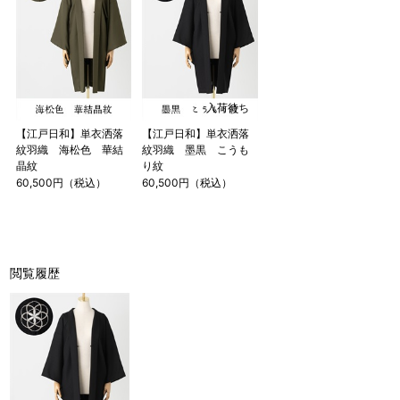
入荷待ち
【江戸日和】単衣洒落
【江戸日和】単衣洒落
紋羽織 海松色 華結
紋羽織 墨黒 こうも
晶紋
り紋
60,500円（税込）
60,500円（税込）
閲覧履歴