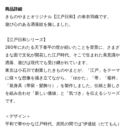
商品詳細
きものやまとオリジナル【江戸日和】の単衣羽織です。
遊び心のある洒落紋を施しました。
【江戸日和シリーズ】
260年にわたる天下泰平の世が続いたことを背景に、さまざ
まな面で文化が開花した江戸時代。そこで生まれた美意識や
洒落、遊びは現代でも受け継がれています。
東京は小石川で創業したきものやまとが、「江戸」をテーマ
に様々な想像を掻き立てながら、「ゆかた」「帯」「襦袢」
「装身具（帯留・髪飾り）」を製作しました。伝統と新しさ
を組み合わせ「新しい価値」と「気づき」を伝えるシリーズ
です。
＜デザイン＞
平和で華やかな江戸時代、庶民の間では“伊達紋（だてもん）