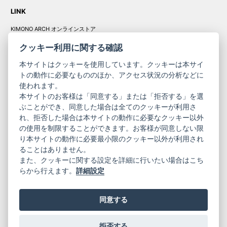
LINK
KIMONO ARCH オンラインストア
Y. & SONS オンラインストア
クッキー利用に関する確認
本サイトはクッキーを使用しています。クッキーは本サイ
トの動作に必要なもののほか、アクセス状況の分析などに
使われます。
きものやまと振
本サイトのお客様は「同意する」または「拒否する」を選
コーポレート
袖
ぶことができ、同意した場合は全てのクッキーが利用さ
サイト
サイト
れ、拒否した場合は本サイトの動作に必要なクッキー以外
の使用を制限することができます。お客様が同意しない限
ニュースレター
ご利用案内
り本サイトの動作に必要最小限のクッキー以外が利用され
お問い合わせ
よくある質問
ることはありません。
プライバシーポリシー
特定商取引法に基づく表記
また、クッキーに関する設定を詳細に行いたい場合はこち
ご利用規約
らから行えます。
詳細設定
同意する
拒否する
© 2019 YAMATO CO, LTD.