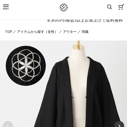
8,800円(税込)以上お買上げで送料無料
TOP
／
アイテムから探す（女性）
／
アウター
／
羽織