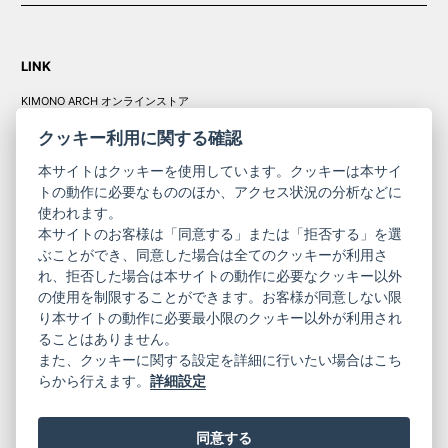
LINK
KIMONO ARCH オンラインストア
Y. & SONS オンラインストア
クッキー利用に関する確認
本サイトはクッキーを使用しています。クッキーは本サイ
トの動作に必要なもののほか、アクセス状況の分析などに
使われます。
きものやまと振
本サイトのお客様は「同意する」または「拒否する」を選
コーポレート
袖
ぶことができ、同意した場合は全てのクッキーが利用さ
サイト
サイト
れ、拒否した場合は本サイトの動作に必要なクッキー以外
の使用を制限することができます。お客様が同意しない限
ニュースレター
ご利用案内
り本サイトの動作に必要最小限のクッキー以外が利用され
お問い合わせ
よくある質問
ることはありません。
プライバシーポリシー
特定商取引法に基づく表記
また、クッキーに関する設定を詳細に行いたい場合はこち
ご利用規約
らから行えます。
詳細設定
同意する