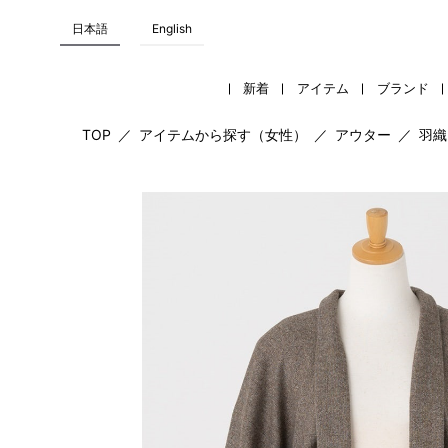
日本語
English
新着
アイテム
ブランド
TOP
／
アイテムから探す（女性）
／
アウター
／
羽織