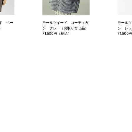
ド ベー
モールツイード コーディガ
モールツ
）
ン グレー（お取り寄せ品）
ン レッ
71,500円（税込）
71,50