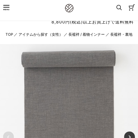
8,800円(税込)以上お買上げで送料無料
TOP
／
アイテムから探す（女性）
／
長襦袢 / 着物インナー
／
長襦袢・裏地