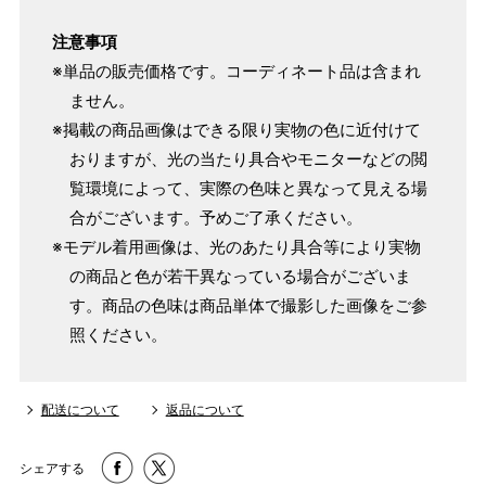
注意事項
※単品の販売価格です。コーディネート品は含まれ
ません。
※掲載の商品画像はできる限り実物の色に近付けて
おりますが、光の当たり具合やモニターなどの閲
覧環境によって、実際の色味と異なって見える場
合がございます。予めご了承ください。
※モデル着用画像は、光のあたり具合等により実物
きものを基準にしてお仕立て（きものと一緒にご注文いた
の商品と色が若干異なっている場合がございま
だき、希望の寸法がない場合）
す。商品の色味は商品単体で撮影した画像をご参
パターンオーダー（弊社規定のS～LLサイズより、身長・
照ください。
ヒップを目安にサイズをお選びいただく）
マイサイズでお仕立て（お客様の希望サイズでお仕立て）
配送について
返品について
店舗で採寸（お近くの店舗でスタッフが採寸）
シェアする