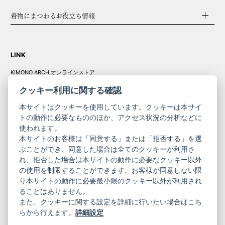
着物にまつわるお役立ち情報
LINK
KIMONO ARCH オンラインストア
Y. & SONS オンラインストア
クッキー利用に関する確認
本サイトはクッキーを使用しています。クッキーは本サイ
トの動作に必要なもののほか、アクセス状況の分析などに
使われます。
きものやまと振
本サイトのお客様は「同意する」または「拒否する」を選
コーポレート
袖
ぶことができ、同意した場合は全てのクッキーが利用さ
れ、拒否した場合は本サイトの動作に必要なクッキー以外
サイト
サイト
の使用を制限することができます。お客様が同意しない限
ニュースレター
ご利用案内
り本サイトの動作に必要最小限のクッキー以外が利用され
お問い合わせ
よくある質問
ることはありません。
プライバシーポリシー
特定商取引法に基づく表記
また、クッキーに関する設定を詳細に行いたい場合はこち
ご利用規約
らから行えます。
詳細設定