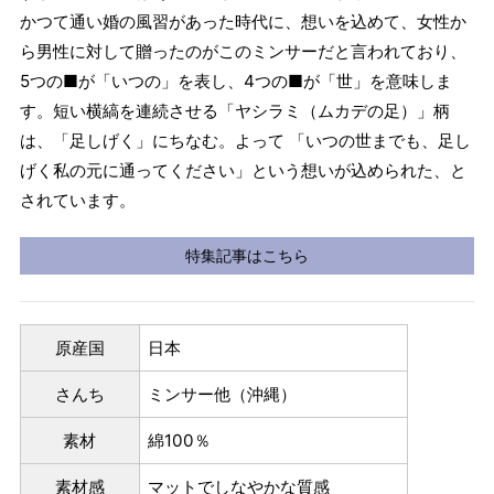
かつて通い婚の風習があった時代に、想いを込めて、女性か
ら男性に対して贈ったのがこのミンサーだと言われており、
5つの■が「いつの」を表し、4つの■が「世」を意味しま
す。短い横縞を連続させる「ヤシラミ（ムカデの足）」柄
は、「足しげく」にちなむ。よって 「いつの世までも、足し
げく私の元に通ってください」という想いが込められた、と
されています。
特集記事はこちら
原産国
日本
さんち
ミンサー他（沖縄）
素材
綿100％
素材感
マットでしなやかな質感