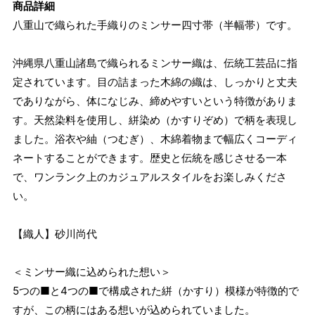
商品詳細
八重山で織られた手織りのミンサー四寸帯（半幅帯）です。
沖縄県八重山諸島で織られるミンサー織は、伝統工芸品に指
定されています。目の詰まった木綿の織は、しっかりと丈夫
でありながら、体になじみ、締めやすいという特徴がありま
す。天然染料を使用し、絣染め（かすりぞめ）で柄を表現し
ました。浴衣や紬（つむぎ）、木綿着物まで幅広くコーディ
ネートすることができます。歴史と伝統を感じさせる一本
で、ワンランク上のカジュアルスタイルをお楽しみくださ
い。
【織人】砂川尚代
＜ミンサー織に込められた想い＞
5つの■と4つの■で構成された絣（かすり）模様が特徴的で
すが、この柄にはある想いが込められていました。