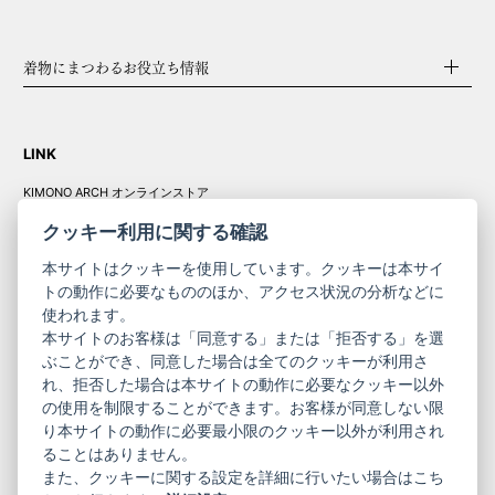
着物にまつわるお役立ち情報
LINK
KIMONO ARCH オンラインストア
Y. & SONS オンラインストア
クッキー利用に関する確認
本サイトはクッキーを使用しています。クッキーは本サイ
トの動作に必要なもののほか、アクセス状況の分析などに
使われます。
きものやまと振
本サイトのお客様は「同意する」または「拒否する」を選
コーポレート
袖
ぶことができ、同意した場合は全てのクッキーが利用さ
れ、拒否した場合は本サイトの動作に必要なクッキー以外
サイト
サイト
の使用を制限することができます。お客様が同意しない限
ニュースレター
ご利用案内
り本サイトの動作に必要最小限のクッキー以外が利用され
お問い合わせ
よくある質問
ることはありません。
プライバシーポリシー
特定商取引法に基づく表記
また、クッキーに関する設定を詳細に行いたい場合はこち
ご利用規約