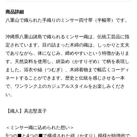
商品詳細
八重山で織られた手織りのミンサー四寸帯（半幅帯）です。
沖縄県八重山諸島で織られるミンサー織は、伝統工芸品に指
定されています。目の詰まった木綿の織は、しっかりと丈夫
でありながら、体になじみ、締めやすいという特徴がありま
す。天然染料を使用し、絣染め（かすりぞめ）で柄を表現し
ました。浴衣や紬（つむぎ）、木綿着物まで幅広くコーディ
ネートすることができます。歴史と伝統を感じさせる一本
で、ワンランク上のカジュアルスタイルをお楽しみくださ
い。
【織人】具志堅直子
＜ミンサー織に込められた想い＞
5つの■と4つの■で構成された絣（かすり）模様が特徴的で