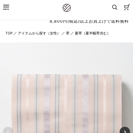
8,800円(税込)以上お買上げで送料無料
TOP
／
アイテムから探す（女性）
／
帯
／
夏帯（夏半幅帯含む）