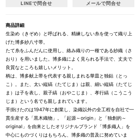
LINEで問合せ
メールで問合せ
商品詳細
生染め（きぞめ）と呼ばれる、精練しない糸を使って織り上
げた博多紗八寸帯。
たて糸をふんだんに使用し、絡み織りの一種である紗織（さ
おり）を用いました。博多織によく見られる手法で、丈夫で
良質なところも嬉しいメリット。
柄は、博多献上帯を代表する親しまれる華皿と独鈷（とっ
こ）。また、太い縦縞（たてじま）は親、細い縦縞（たてじ
ま）は子を表し、親子縞（おやこじま）、孝行縞（こうこう
じま）という名でも親しまれています。
手掛けたのは1947年に創業し、染織以外の全工程を自社で一
貫生産する「黒木織物」。「起源～origin」と「独創的～
original」を由来としたオリジナルブランド「博多織人」を
中心にものづくりはもちろん、博多織の普及に努めていま