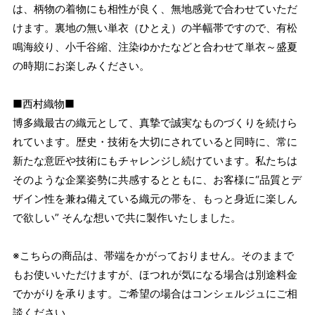
は、柄物の着物にも相性が良く、無地感覚で合わせていただ
けます。裏地の無い単衣（ひとえ）の半幅帯ですので、有松
鳴海絞り、小千谷縮、注染ゆかたなどと合わせて単衣～盛夏
の時期にお楽しみください。
■西村織物■
博多織最古の織元として、真摯で誠実なものづくりを続けら
れています。歴史・技術を大切にされていると同時に、常に
新たな意匠や技術にもチャレンジし続けています。私たちは
そのような企業姿勢に共感するとともに、お客様に“品質とデ
ザイン性を兼ね備えている織元の帯を、もっと身近に楽しん
で欲しい” そんな想いで共に製作いたしました。
※こちらの商品は、帯端をかがっておりません。そのままで
もお使いいただけますが、ほつれが気になる場合は別途料金
でかがりを承ります。ご希望の場合はコンシェルジュにご相
談ください。