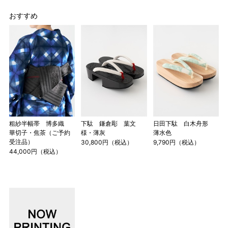
おすすめ
粗紗半幅帯 博多織
下駄 鎌倉彫 葉文
日田下駄 白木舟形
華切子・焦茶（ご予約
様・薄灰
薄水色
受注品）
30,800円（税込）
9,790円（税込）
44,000円（税込）