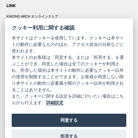
LINK
KIMONO ARCH オンラインストア
Y. & SONS オンラインストア
クッキー利用に関する確認
本サイトはクッキーを使用しています。クッキーは本サイ
トの動作に必要なもののほか、アクセス状況の分析などに
使われます。
きものやまと振
本サイトのお客様は「同意する」または「拒否する」を選
コーポレート
袖
ぶことができ、同意した場合は全てのクッキーが利用さ
れ、拒否した場合は本サイトの動作に必要なクッキー以外
サイト
サイト
の使用を制限することができます。お客様が同意しない限
ニュースレター
ご利用案内
り本サイトの動作に必要最小限のクッキー以外が利用され
お問い合わせ
よくある質問
ることはありません。
プライバシーポリシー
特定商取引法に基づく表記
また、クッキーに関する設定を詳細に行いたい場合はこち
ご利用規約
らから行えます。
詳細設定
同意する
拒否する
© 2019 YAMATO CO, LTD.