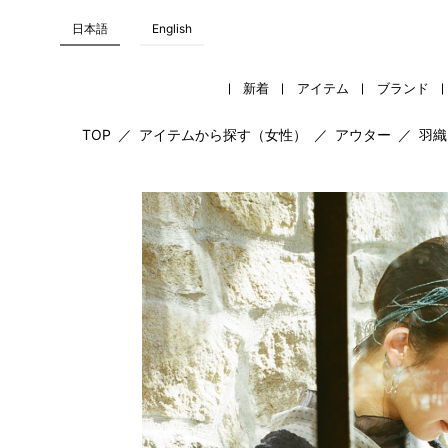
日本語
English
新着
アイテム
ブランド
TOP
／
アイテムから探す（女性）
／
アウター
／
羽織