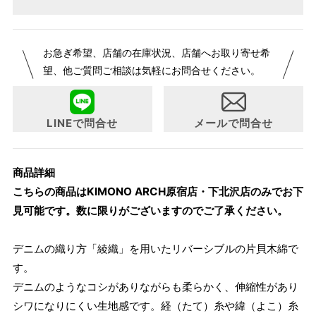
【サイズ表記変更のお知らせ】2026年1月23日より表記内容
お急ぎ希望、店舗の在庫状況、店舗へお取り寄せ希
が変更になりました。パターンオーダーは、お客様のお声か
望、他ご質問ご相談は気軽にお問合せください。
らよりお召しになりやすい寸法に変更いたしました。変更点
について詳細をお知りになりたい方はお問い合わせくださ
い。
LINEで問合せ
メールで問合せ
商品詳細
こちらの商品はKIMONO ARCH原宿店・下北沢店のみでお下
見可能です。数に限りがございますのでご了承ください。
デニムの織り方「綾織」を用いたリバーシブルの片貝木綿で
す。
デニムのようなコシがありながらも柔らかく、伸縮性があり
シワになりにくい生地感です。経（たて）糸や緯（よこ）糸