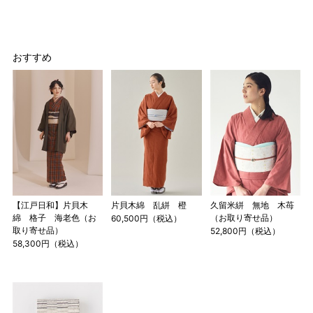
1 寸法は鯨尺（くじらじゃく）寸法です。もともと鯨のひげ
で作られた道具で測っていたので鯨尺と言います。
単位：１尺＝約38cm １寸＝約3.8cm １分＝約0.38cm
おすすめ
2 鯨尺寸法となりますので上表の cm はおおよその長さとな
ります。
3 反物の巾により表記の裄のサイズが出ない場合がございま
す。その際は、目一杯での寸法とさせていただきます。
【江戸日和】片貝木
片貝木綿 乱絣 橙
久留米絣 無地 木苺
綿 格子 海老色（お
（お取り寄せ品）
60,500円（税込）
取り寄せ品）
52,800円（税込）
58,300円（税込）