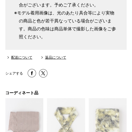
合がございます。予めご了承ください。
※モデル着用画像は、光のあたり具合等により実物
パターンオーダー（弊社規定のS～LLサイズより、身長・
の商品と色が若干異なっている場合がございま
ヒップを目安にサイズをお選びいただく）
す。商品の色味は商品単体で撮影した画像をご参
マイサイズでお仕立て（お客様の希望サイズでお仕立て）
照ください。
店舗で採寸（お近くの店舗でスタッフが採寸）
配送について
返品について
シェアする
コーディネート品
サイズ
身長目安
ヒップ目安
身丈