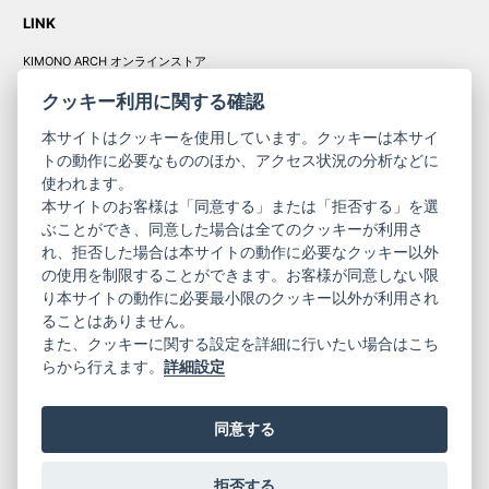
LINK
KIMONO ARCH オンラインストア
Y. & SONS オンラインストア
クッキー利用に関する確認
本サイトはクッキーを使用しています。クッキーは本サイ
トの動作に必要なもののほか、アクセス状況の分析などに
使われます。
きものやまと振
本サイトのお客様は「同意する」または「拒否する」を選
コーポレート
袖
ぶことができ、同意した場合は全てのクッキーが利用さ
れ、拒否した場合は本サイトの動作に必要なクッキー以外
サイト
サイト
の使用を制限することができます。お客様が同意しない限
ニュースレター
ご利用案内
り本サイトの動作に必要最小限のクッキー以外が利用され
お問い合わせ
よくある質問
ることはありません。
プライバシーポリシー
特定商取引法に基づく表記
また、クッキーに関する設定を詳細に行いたい場合はこち
ご利用規約
らから行えます。
詳細設定
同意する
拒否する
© 2019 YAMATO CO, LTD.