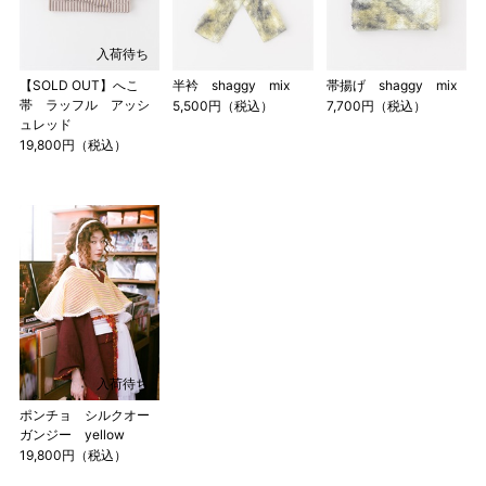
153cm
S
～90cm
4尺5分
入荷待ち
～155cm
155cm
【SOLD OUT】へこ
半衿 shaggy mix
帯揚げ shaggy mix
SW
～95cm
帯 ラッフル アッシ
5,500円（税込）
7,700円（税込）
4尺1寸
ュレッド
159cm
19,800円（税込）
M
～95cm
4尺2寸
～160cm
163cm
MW
～100cm
4尺3寸
165cm
L
～98cm
4尺3寸5分
～165cm
167cm
LW
～105cm
4尺4寸
入荷待ち
169cm
ポンチョ シルクオー
LL
～170cm
～98cm
ガンジー yellow
4尺4寸5分
19,800円（税込）