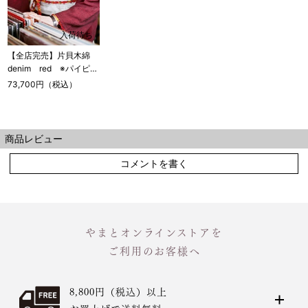
入荷待ち
【全店完売】片貝木綿
denim red ※パイピン
グ付き
73,700円（税込）
商品レビュー
コメントを書く
やまとオンラインストアを
ご利用のお客様へ
8,800円（税込）以上
お買上げで送料無料