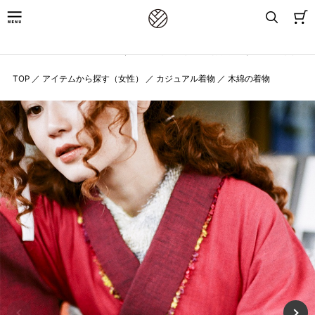
8,800円(税込)以上お買上げで送料無料
TOP
／
アイテムから探す（女性）
／
カジュアル着物
／
木綿の着物