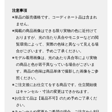
注意事項
※単品の販売価格です。コーディネート品は含まれ
ません。
※掲載の商品画像はできる限り実物の色に近付けて
おりますが、光の当たり具合やモニターなどの閲
覧環境によって、実際の色味と異なって見える場
合がございます。予めご了承ください。
※モデル着用画像は、光のあたり具合等により実物
の商品と色が若干異なっている場合がございま
す。商品の色味は商品単体で撮影した画像をご参
照ください。
パターンオーダー（弊社規定のS～LLサイズより、身長・
※ご注文後にお仕立てをする商品です。仕立開始後
ヒップを目安にサイズをお選びいただく）
はキャンセル・寸法の変更はできかねます。
マイサイズでお仕立て（お客様の希望サイズでお仕立て）
※お仕立て品は【返品不可】のため予めご了承くだ
店舗で採寸（お近くの店舗でスタッフが採寸）
さい。
※キャンセルや変更をご希望の場合、ご注文から8日