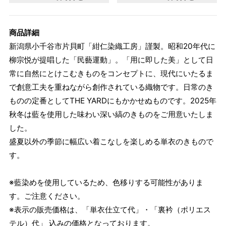
商品詳細
新潟県小千谷市片貝町「紺仁染織工房」謹製。昭和20年代に
柳宗悦が提唱した「民藝運動」。「用に即した美」として日
常に自然にとけこむきものをコンセプトに、現代にいたるま
で創意工夫を重ねながら創作されている織物です。日常のき
ものの定番としてTHE YARDにもかかせぬものです。2025年
秋冬は藍を使用した味わい深い縞のきものをご用意いたしま
した。
盛夏以外の季節に幅広い着こなしを楽しめる単衣のきもので
す。
※藍染めを使用しているため、色移りする可能性がありま
す。ご注意ください。
※表示の販売価格は、「単衣仕立て代」・「裏衿（ポリエス
テル）代」 込みの価格となっております。