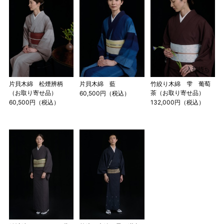
163cm
MW
～100cm
4尺3寸
165cm
L
～98cm
4尺3寸5分
～165cm
167cm
入荷待ち
LW
～105cm
4尺4寸
片貝木綿 松煙辨柄
片貝木綿 藍
竹絞り木綿 雫 葡萄
（お取り寄せ品）
茶（お取り寄せ品）
60,500円（税込）
169cm
60,500円（税込）
132,000円（税込）
LL
～170cm
～98cm
4尺4寸5分
1 寸法は鯨尺（くじらじゃく）寸法です。もともと鯨のひげ
で作られた道具で測っていたので鯨尺と言います。
単位：１尺＝約38cm １寸＝約3.8cm １分＝約0.38cm
2 鯨尺寸法となりますので上表の cm はおおよその長さとな
ります。
3 反物の巾により表記の裄のサイズが出ない場合がございま