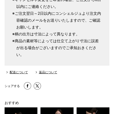
以内にご連絡ください。
※ご注文翌日～2日以内にコンシェルジュより注文内
容確認のメールをお送りいたしますので、ご確認
お願いします。
※柄の出方は寸法によって異なります。
※商品の素材等によっては仕立て上がり寸法に誤差
が出る場合がございますのでご承知おきくださ
い。
サイズ
身長目安
ヒップ目安
身丈
153cm
配送について
返品について
S
～90cm
4尺5分
～155cm
155cm
シェアする
SW
～95cm
4尺1寸
159cm
おすすめ
M
～95cm
4尺2寸
～160cm