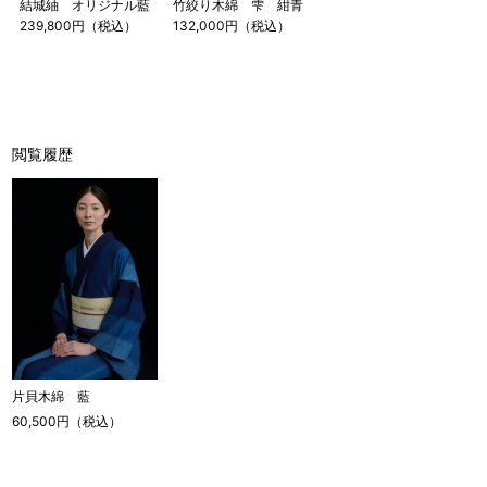
す。その際は、目一杯での寸法とさせていただきます。
結城紬 オリジナル藍
竹絞り木綿 雫 紺青
239,800円（税込）
132,000円（税込）
閲覧履歴
片貝木綿 藍
60,500円（税込）