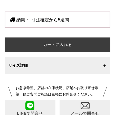
納期：
寸法確定から5週間
カートに入れる
サイズ詳細
【サイズ表記変更のお知らせ】2026年1月23日より表記内容
お急ぎ希望、店舗の在庫状況、店舗へお取り寄せ希
が変更になりました。パターンオーダーは、お客様のお声か
望、他ご質問ご相談は気軽にお問合せください。
らよりお召しになりやすい寸法に変更いたしました。変更点
について詳細をお知りになりたい方はお問い合わせくださ
い。
LINEで問合せ
メールで問合せ