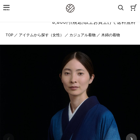
8,800円(税込)以上お買上げで送料無料
TOP
／
アイテムから探す（女性）
／
カジュアル着物
／
木綿の着物