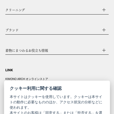
クリーニング
ブランド
着物にまつわるお役立ち情報
LINK
KIMONO ARCH オンラインストア
Y. & SONS オンラインストア
クッキー利用に関する確認
本サイトはクッキーを使用しています。クッキーは本サイ
トの動作に必要なもののほか、アクセス状況の分析などに
使われます。
きものやまと振
本サイトのお客様は「同意する」または「拒否する」を選