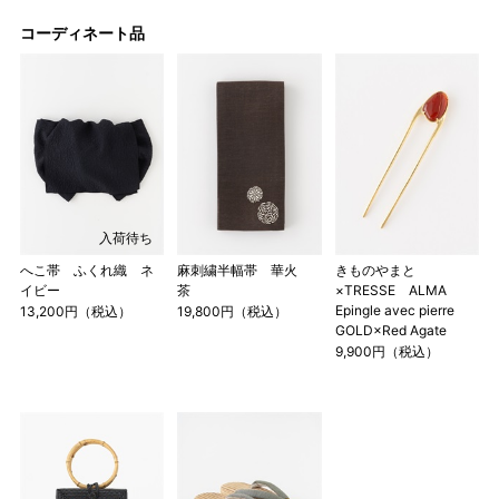
コーディネート品
入荷待ち
へこ帯 ふくれ織 ネ
麻刺繍半幅帯 華火
きものやまと
イビー
茶
×TRESSE ALMA
Epingle avec pierre
13,200円（税込）
19,800円（税込）
GOLD×Red Agate
9,900円（税込）