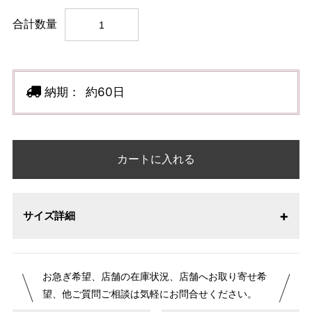
合計数量
納期：
約60日
カートに入れる
サイズ詳細
【サイズ表記変更のお知らせ】2026年1月23日より表記内容
お急ぎ希望、店舗の在庫状況、店舗へお取り寄せ希
が変更になりました。パターンオーダーは、お客様のお声か
望、他ご質問ご相談は気軽にお問合せください。
らよりお召しになりやすい寸法に変更いたしました。変更点